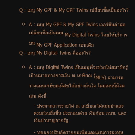
จัดซื้อจัดจ้าง
Q :
เมนู
My GPF & My GPF Twins
เปลี่ยนชื่อเป็นอะไร
?
บริการเจ้าหน้าที่ส่วนราชการ
A :
เมนู
My GPF & My GPF Twins
เวอร์ชันล่าสุด
ร่วมงานกับเรา
เปลี่ยนชื่อเป็นเมนู
My Digital Twins
โดยให้บริการ
ติดต่อเรา
บน
My GPF Application
เช่นเดิม
Q :
เมนู
My Digital Twins
คืออะไร
?
A :
เมนู
Digital Twins
เป็นเมนูที่จะช่วยให้สมาชิกรู้
เป้าหมายทางการเงิน ณ เกษียณ (
ไทย
|
Eng
MLS)
สามารถ
วางแผนเกษียณมีสุขได้อย่างมั่นใจ โดยเมนูนี้มีจุด
เด่น ดังนี้
-
ประมาณการรายได้ ณ เกษียณได้แม่นยำและ
ครบถ้วนยิ่งขึ้น ประกอบด้วย เงินก้อน กบข. และ
เงินบำนาญจากรัฐ
-
ทดลองปรับอัตราออมเพิ่มและแผนการลงทุน