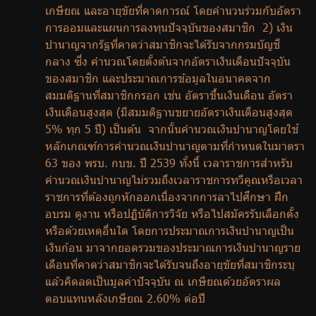
เกษียณ และอายุขัยที่คาดการณ์ โดยคำนวนร่วมกับอัตรา
การออมและแผนการลงทุนปัจจุบันของสมาชิก 2) เงิน
บำนาญจากรัฐที่คาดว่าสมาชิกจะได้รับจากกรมบัญชี
กลาง ซึ่ง คำนวณโดยตั้งต้นจากอัตราเงินเดือนปัจจุบัน
ของสมาชิก และประมาณการข้อมูลในอนาคตจาก
สมมติฐานที่สมาชิกกรอก เช่น อัตราขึ้นเงินเดือน อัตรา
เงินเดือนสูงสุด (มีสมมติฐานขยายอัตราเงินเดือนสูงสุด
5% ทุก 5 ปี) เป็นต้น จากนั้นคำนวณเงินบำนาญโดยใช้
หลักเกณฑ์การคำนวณเงินบำนาญตามที่กำหนดในมาตรา
63 ของ พรบ. กบข. ปี 2539 ทั้งนี้ เวลาราชการสำหรับ
คำนวณเงินบำนาญไม่รวมถึงเวลาราชการทวีคูณหรือเวลา
ราชการที่ต้องถูกหักออกเนื่องจากการลาไปศึกษา ฝึก
อบรม ดูงาน หรือปฏิบัติการวิจัย หรือไปสมัครรับเลือกตั้ง
หรือด้วยเหตุอื่นใด โดยการประมาณการเงินบำนาญเป็น
เงินก้อน มาจากยอดรวมของประมาณการเงินบำนาญราย
เดือนที่คาดว่าสมาชิกจะได้รับจนถึงอายุขัยที่สมาชิกระบุ
แล้วคิดลดเป็นมูลค่าปัจจุบัน ณ เกษียณด้วยอัตราผล
ตอบแทนหลังเกษียณ 2.60% ต่อปี