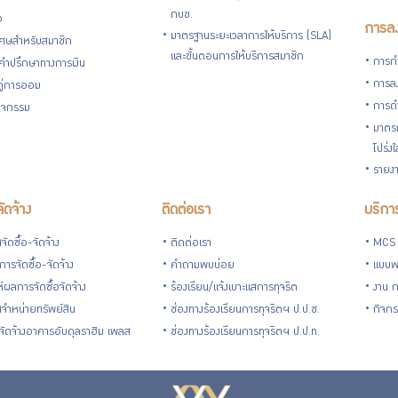
กบข.
อ
การลง
มาตรฐานระยะเวลาการให้บริการ (SLA)
ิเศษสำหรับสมาชิก
และขั้นตอนการให้บริการสมาชิก
การกำ
้คำปรึกษาทางการเงิน
การลง
้คู่การออม
การดำ
กิจกรรม
มาตรก
โปร่ง
รายงา
จัดจ้าง
ติดต่อเรา
บริการ
ัดซื้อ-จัดจ้าง
ติดต่อเรา
MCS
ารจัดซื้อ-จัดจ้าง
คำถามพบบ่อย
แบบฟ
ห์ผลการจัดซื้อจัดจ้าง
ร้องเรียน/แจ้งเบาะแสการทุจริต
งาน 
จำหน่ายทรัพย์สิน
ช่องทางร้องเรียนการทุจริตฯ ป.ป.ช.
กิจกร
อ-จัดจ้างอาคารอับดุลราฮิม เพลส
ช่องทางร้องเรียนการทุจริตฯ ป.ป.ท.