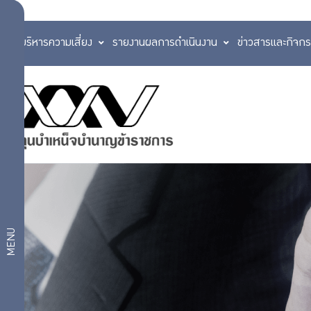
การบริหารความเสี่ยง
รายงานผลการดำเนินงาน
ข่าวสารและกิจก
ติดต่อ
เรา
ติดต่อ
สอบถาม
เรา
ร้อง
เรียน/
คำถาม
แจ้ง
เบาะแส
พบ
ทุจริต
ร้องเรียน
บ่อย
MENU
การ
บริการ