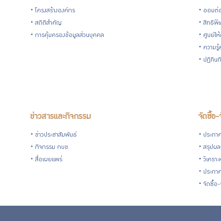
โครงสร้างองค์กร
ออมต่
สถิติสำคัญ
สิทธิพ
การคุ้มครองข้อมูลส่วนบุคคล
ศูนย์ให
ความรู
ปฏิทิน
ข่าวสารและกิจกรรม
จัดซื้อ-
ข่าวประชาสัมพันธ์
ประกาศจ
กิจกรรม กบข.
สรุปผลก
สื่อเผยแพร่
วิเคราะ
ประกาศ
จัดซื้