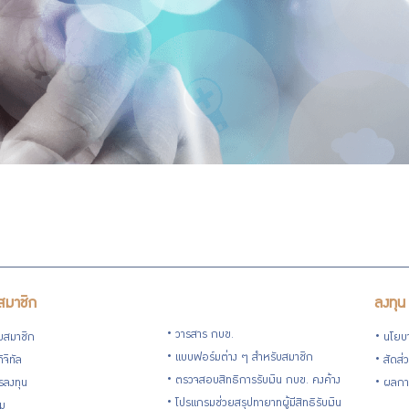
สมาชิก
ลงทุน
วารสาร กบข.
ับสมาชิก
นโยบ
แบบฟอร์มต่าง ๆ สำหรับสมาชิก
ิจิทัล
สัดส่
ตรวจสอบสิทธิการรับเงิน กบข. คงค้าง
รลงทุน
ผลกา
โปรแกรมช่วยสรุปทายาทผู้มีสิทธิรับเงิน
่ม