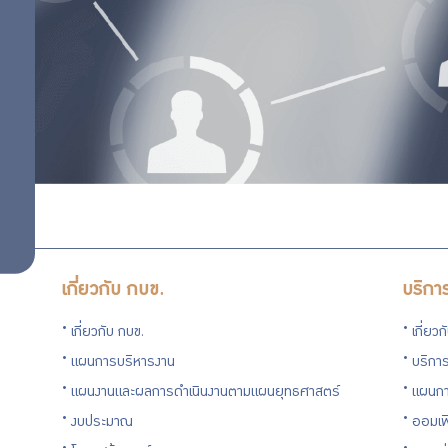
สุขภาพ
กิจกรรม
ออม
พิเศษ
เพิ่ม
ฝึก
อาชีพ
ออม
ตลาด
นัด
ต่อ
กบข.
บริการ
เกี่ยวกับ กบข.
บริกา
GPF
สิทธิ
เกี่ยวกับ กบข.
เกี่ยว
Point
แผนการบริหารงาน
บริการ
พิเศษ
แผนงานและผลการดำเนินงานตามแผนยุทธศาสตร์
แผนกา
งบประมาณ
ออมเพ
สำหรับ