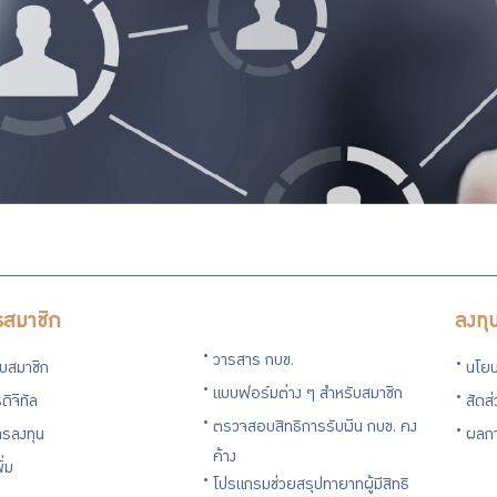
รสมาชิก
ลงทุ
วารสาร กบข.
กับสมาชิก
นโยบ
แบบฟอร์มต่าง ๆ สำหรับสมาชิก
ดิจิทัล
สัดส
ตรวจสอบสิทธิการรับเงิน กบข. คง
รลงทุน
ผลกา
ค้าง
ิ่ม
โปรแกรมช่วยสรุปทายาทผู้มีสิทธิ