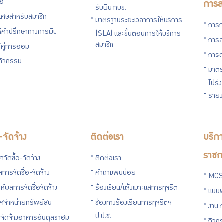
่อ
การล
รับเงิน กบข.
ิเศษสำหรับสมาชิก
มาตรฐานระยะเวลาการให้บริการ
การก
ห้คำปรึกษาทางการเงิน
(SLA) และขั้นตอนการให้บริการ
การล
สมาชิก
ู้คู่การออม
การด
นกิจกรรม
มาตร
โปร่
รายง
อ-จัดจ้าง
ติดต่อเรา
บริกา
ราชก
จัดซื้อ-จัดจ้าง
ติดต่อเรา
การจัดซื้อ-จัดจ้าง
คำถามพบบ่อย
MCS
ะห์ผลการจัดซื้อจัดจ้าง
ร้องเรียน/แจ้งเบาะแสการทุจริต
แบบ
ศจำหน่ายทรัพย์สิน
ช่องทางร้องเรียนการทุจริตฯ
งาน 
ป.ป.ช.
อ-จัดจ้างอาคารอับดุลราฮิม
กิจก