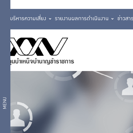
การบริหารความเสี่ยง
รายงานผลการดำเนินงาน
ข่าวสา
ผลิตภัณฑ์
บริการ
ทางการ
เงิน
สมาชิก
ผลิตภัณฑ์
ประกัน
อาหารและ
บริการ
เครื่องดื่ม
ดิจิทัล
ท่องเที่ยว
และการ
MENU
เดินทาง
แผนการ
ไลฟ์สไตล์
และ
ลงทุน