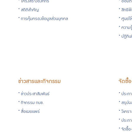
โครงสร้างองค์กร
ออมต
สมาชิก
สถิติสำคัญ
สิทธิพ
การคุ้มครองข้อมูลส่วนบุคคล
ศูนย์ใ
ความร
ศูนย์ให้
ปฏิทิ
คำ
ปรึกษา
ทางการ
ข่าวสารและกิจกรรม
จัดซื้
เงิน
ข่าวประชาสัมพันธ์
ประกาศ
กิจกรรม กบข.
สรุปผล
ความ
สื่อเผยแพร่
วิเครา
ประกา
รู้คู่
จัดซื้