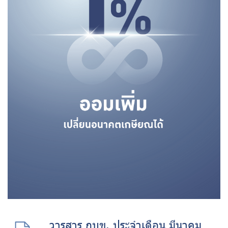
วารสาร กบข. ประจำเดือน มีนาคม