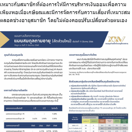
เหมาะกับสมาชิกที่ต้องการให้มีการบริหารเงินออมเพื่อความ
เพียงพอเมื่อเกษียณและมีการจัดการกับความเสี่ยงที่เหมาะสม
ตลอดช่วงอายุสมาชิก โดยไม่ต้องคอยปรับเปลี่ยนด้วยตนเอง