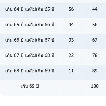
เกิน 64 ปี แต่ไม่เกิน 65 ปี
56
44
เกิน 65 ปี แต่ไม่เกิน 66 ปี
44
56
เกิน 66 ปี แต่ไม่เกิน 67 ปี
33
67
เกิน 67 ปี แต่ไม่เกิน 68 ปี
22
78
เกิน 68 ปี แต่ไม่เกิน 69 ปี
11
89
เกิน 69 ปี
100