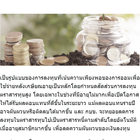
จัดซื้อจัดจ้าง
บริการเจ้าหน้าที่ส่วนราชการ
ร่วมงานกับเรา
ติดต่อเรา
เป็นรูปแบบของการลงทุนที่เน้นความเพียงพอของการออมเพื่อ
ไทย
|
Eng
ใช้จ่ายหลังเกษียณอายุเป็นหลักโดยกำหนดสัดส่วนการลงทุน
ตราสารทุนสูง โดยเฉพาะในช่วงที่มีอายุไม่มากเพื่อเปิดโอกาส
ให้ได้รับผลตอบแทนที่ดีขึ้นในระยะยาว แม้ผลตอบแทนรายปี
อาจผันผวนหรือติดลบได้มากขึ้น และ กบข. จะทยอยลดการ
ลงทุนในตราสารทุนไปเป็นตราสารหนี้ตามลำดับโดยอัตโนมัติ
เมื่ออายุสมาชิกมากขึ้น เพื่อลดความผันผวนของเงินลงทุน