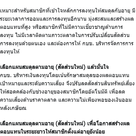
เหมาะสำหรับสมาชิกที่เข้าใจหลักการลงทุนให้สมดุลกับอายุ มี
ระยะเวลาการออมและการลงทุนอีกนาน มุ่งสะสมและสร้างผล
ตอบแทนที่สูง หรือสมาชิกที่ไม่มีความเชี่ยวชาญด้านการ
ลงทุน ไม่มีเวลาติดตามภาวะตลาดในการปรับเปลี่ยนสัดส่วน
การลงทุนด้วยตนเอง และต้องการให้ กบข. บริหารจัดการการ
ลงทุนให้
เลือกแผนสมดุลตามอายุ (สัดส่วนใหม่) แล้วมั่นใจ
กบข. บริหารเงินลงทุนโดยเน้นรักษาสมดุลของผลตอบแทน
เป้าหมายและระดับความเสี่ยง จึงปรับลดสัดส่วนสินทรัพย์เสี่ยง
ให้สอดคล้องกับช่วงอายุของสมาชิกโดยอัตโนมัติ เพื่อลด
ความเสี่ยงด้านราคาตลาด และความไม่เพียงพอของเงินออม
หลังเกษียณ
เลือกแผนสมดุลตามอายุ (สัดส่วนใหม่) เพื่อโอกาสสร้างผล
ตอบแทนในระยะยาวให้สมาชิกตั้งแต่อายุยังน้อย