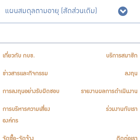
แผนสมดุลตามอายุ (สัดส่วนเดิม)
เกี่ยวกับ กบข.
บริการสมาชิก
ข่าวสารและกิจกรรม
ลงทุน
การลงทุนอย่างรับผิดชอบ
รายงานผลการดำเนินงาน
การบริหารความเสี่ยง
ร่วมงานกับเรา
องค์กร
จัดซื้อ-จัดจ้าง
ติดต่อเรา