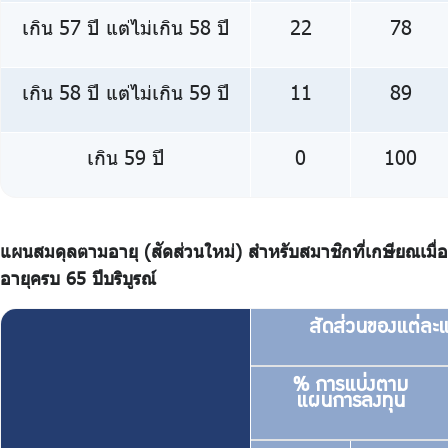
เกิน 57 ปี แต่ไม่เกิน 58 ปี
22
78
เกิน 58 ปี แต่ไม่เกิน 59 ปี
11
89
เกิน 59 ปี
0
100
แผนสมดุลตามอายุ (สัดส่วนใหม่) สำหรับสมาชิกที่เกษียณเมื่อ
อายุครบ 65 ปีบริบูรณ์
สัดส่วนของแต่ละ
% การแบ่งตาม
แผนการลงทุน