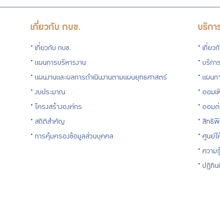
เกี่ยวกับ กบข.
บริกา
เกี่ยวกับ กบข.
เกี่ยว
แผนการบริหารงาน
บริการ
แผนงานและผลการดำเนินงานตามแผนยุทธศาสตร์
แผนกา
งบประมาณ
ออมเพ
โครงสร้างองค์กร
ออมต
สถิติสำคัญ
สิทธิพ
การคุ้มครองข้อมูลส่วนบุคคล
ศูนย์ใ
ความร
ปฏิทิ