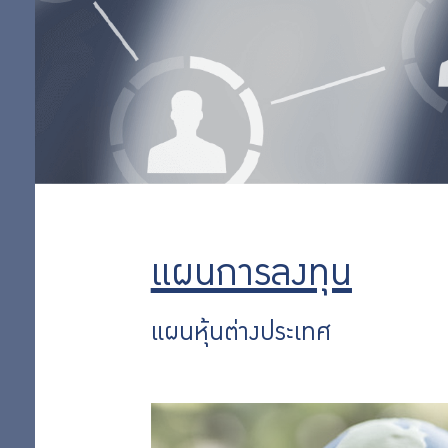
ต่างประเทศ
แผนทองคำ
ออม
แผนเชิงรุก 35
เพิ่ม
แผนลงทุนพื้น
ฐานทั่วไป
แผนการลงทุน
ออม
ตามหลักชะรีอะฮ์
แผนเชิงรุก 65
ต่อ
แผนกองทุน
แผนการลงทุน
อสังหาริมทรัพย์
สิทธิ
ไทย
แผนหุ้นต่างประเทศ
แผนหุ้นต่าง
พิเศษ
ประเทศ
สำหรับ
แผนหุ้นไทย