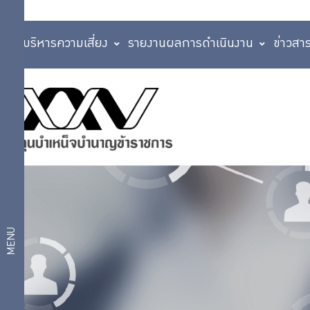
การบริหารความเสี่ยง
รายงานผลการดำเนินงาน
ข่าวสา
แผนการลงทุน
บริการ
แผนสมดุลตาม
อายุ
สมาชิก
แผนเกษียณ
สบายใจ 2569
แผนเงินฝากและ
บริการ
ตราสารหนี้ระยะ
ดิจิทัล
สั้น
แผนตราสารหนี้
MENU
แผนกองทุนรวม
แผนการ
วายุภักษ์
แผนตราสารหนี้
ลงทุน