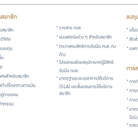
รสมาชิก
ลงทุ
วารสาร กบข.
กับสมาชิก
นโยบ
แบบฟอร์มต่าง ๆ สำหรับสมาชิก
ดิจิทัล
สัดส
ตรวจสอบสิทธิการรับเงิน กบข. คง
รลงทุน
ผลกา
ค้าง
ิ่ม
โปรแกรมช่วยสรุปทายาทผู้มีสิทธิ
่อ
การล
รับเงิน กบข.
ิเศษสำหรับสมาชิก
มาตรฐานระยะเวลาการให้บริการ
การก
ห้คำปรึกษาทางการเงิน
(SLA) และขั้นตอนการให้บริการ
การล
สมาชิก
ู้คู่การออม
การด
นกิจกรรม
มาตร
โปร่
รายง