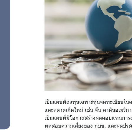
การผสม
สมาชิก
แผนการลงทุน
ด้วยตนเอง
ศูนย์ให้
คำ
ปรึกษา
ทางการ
เงิน
เป็นแผนที่ลงทุนเฉพาะหุ้นจดทะเบียนในตล
และตลาดเกิดใหม่ เช่น จีน ลาตินอเมริกา 
ความ
เป็นแผนที่มีโอกาสสร้างผลตอบแทนการลง
ทดสอบความเสี่ยงของ กบข. และผลประเมินต
รู้คู่