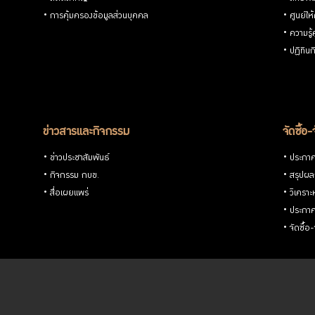
สมาชิก
การคุ้มครองข้อมูลส่วนบุคคล
ศูนย์ให
ความรู
ปฏิทิน
ศูนย์ให้
คำ
ข่าวสารและกิจกรรม
จัดซื้อ-
ปรึกษา
ข่าวประชาสัมพันธ์
ประกาศจ
ทางการ
กิจกรรม กบข.
สรุปผลก
สื่อเผยแพร่
วิเคราะ
เงิน
ประกาศ
จัดซื้
ความ
รู้คู่