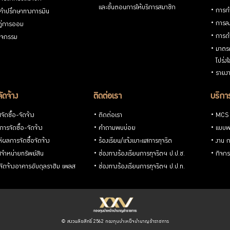
และขั้นตอนการให้บริการสมาชิก
การกำ
้คำปรึกษาทางการเงิน
การลง
้คู่การออม
การดำ
กิจกรรม
มาตรก
โปร่ง
รายงา
จัดจ้าง
ติดต่อเรา
บริการ
ัดซื้อ-จัดจ้าง
ติดต่อเรา
MCS
ารจัดซื้อ-จัดจ้าง
คำถามพบบ่อย
แบบฟ
ห์ผลการจัดซื้อจัดจ้าง
ร้องเรียน/แจ้งเบาะแสการทุจริต
งาน 
จำหน่ายทรัพย์สิน
ช่องทางร้องเรียนการทุจริตฯ ป.ป.ช.
กิจกร
อ-จัดจ้างอาคารอับดุลราฮิม เพลส
ช่องทางร้องเรียนการทุจริตฯ ป.ป.ท.
© สงวนลิขสิทธิ์ 2562 กองทุนบำเหน็จบำนาญข้าราชการ