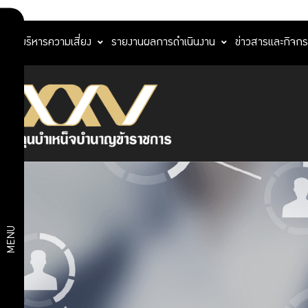
การบริหารความเสี่ยง
รายงานผลการดำเนินงาน
ข่าวสารและกิจก
ผลิตภัณฑ์
ทางการ
บริการ
เงิน
สมาชิก
ผลิตภัณฑ์
ประกัน
อาหารและ
บริการ
เครื่องดื่ม
ท่องเที่ยว
ดิจิทัล
และการ
MENU
เดินทาง
ไลฟ์สไตล์
แผนการ
และ
ลงทุน
สุขภาพ