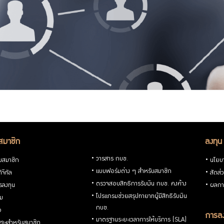
สมาชิก
ลงทุน
วารสาร กบข.
ับสมาชิก
นโยบ
แบบฟอร์มต่าง ๆ สำหรับสมาชิก
ิจิทัล
สัดส่
ตรวจสอบสิทธิการรับเงิน กบข. คงค้าง
รลงทุน
ผลกา
โปรแกรมช่วยสรุปทายาทผู้มีสิทธิรับเงิน
่ม
กบข.
อ
การลง
มาตรฐานระยะเวลาการให้บริการ (SLA)
ิเศษสำหรับสมาชิก