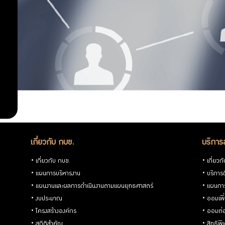
กิจกรรม
ออม
พิเศษ
ฝึก
เพิ่ม
อาชีพ
ตลาด
ออม
นัด
ต่อ
กบข.
บริการ
เกี่ยวกับ กบข.
บริการ
GPF
สิทธิ
Point
เกี่ยวกับ กบข.
เกี่ยวก
แผนการบริหารงาน
บริการด
พิเศษ
แผนงานและผลการดำเนินงานตามแผนยุทธศาสตร์
แผนกา
งบประมาณ
ออมเพิ
สำหรับ
โครงสร้างองค์กร
ออมต่
สถิติสำคัญ
สิทธิพ