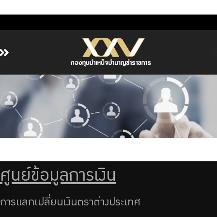
หน้าหลัก
เกี่ยวกับ กบข.
บริการสมาชิก
ลงทุน
การลงทุนอย่างรับผิดชอบ
การบริหารความเสี่ยง
ศูนย์ข้อมูลการเงิน
รายงานผลการดำเนินงาน
ข่าวสารและกิจกรรม
การแลกเปลี่ยนเงินตราต่างประเทศ
จัดซื้อจัดจ้าง