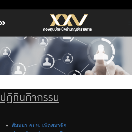
หน้าหลัก
เกี่ยวกับ กบข.
บริการสมาชิก
ลงทุน
การลงทุนอย่างรับผิดชอบ
การบริหารความเสี่ยง
ปฏิทินกิจกรรม
รายงานผลการดำเนินงาน
ข่าวสารและกิจกรรม
จัดซื้อจัดจ้าง
สัมมนา กบข. เพื่อสมาชิก
บริการเจ้าหน้าที่ส่วนราชการ