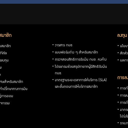
สมาชิก
ลงทุน
วารสาร กบข.
ับสมาชิก
นโยบ
แบบฟอร์มต่าง ๆ สำหรับสมาชิก
ิจิทัล
สัดส่
ตรวจสอบสิทธิการรับเงิน กบข. คงค้าง
รลงทุน
ผลกา
โปรแกรมช่วยสรุปทายาทผู้มีสิทธิรับเงิน
่ม
กบข.
อ
การลง
มาตรฐานระยะเวลาการให้บริการ (SLA)
ิเศษสำหรับสมาชิก
และขั้นตอนการให้บริการสมาชิก
การกำ
้คำปรึกษาทางการเงิน
การลง
้คู่การออม
การดำ
กิจกรรม
มาตรก
โปร่ง
รายงา