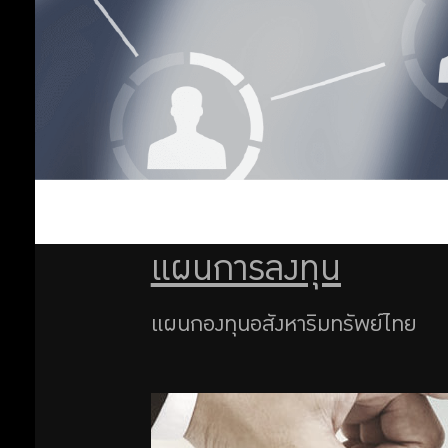
แผนทองคำ
ออม
แผนเชิงรุก 35
แผนลงทุนพื้น
เพิ่ม
ฐานทั่วไป
แผนการลงทุน
ตามหลักชะรี
ออม
อะฮ์
ต่อ
แผนเชิงรุก 65
แผนกองทุน
แผนการลงทุน
อสังหาริมทรัพย์
สิทธิ
ไทย
แผนกองทุนอสังหาริมทรัพย์ไทย
แผนหุ้นต่าง
พิเศษ
ประเทศ
แผนหุ้นไทย
สำหรับ
การผสม