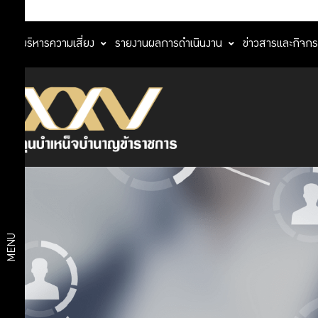
การบริหารความเสี่ยง
รายงานผลการดำเนินงาน
ข่าวสารและกิจก
แผนการลงทุน
แผนสมดุลตาม
บริการ
อายุ
สมาชิก
แผนเกษียณ
สบายใจ 2569
แผนเงินฝากและ
บริการ
ตราสารหนี้ระยะ
สั้น
ดิจิทัล
แผนตราสารหนี้
MENU
แผนกองทุนรวม
วายุภักษ์
แผนการ
แผนตราสารหนี้
ลงทุน
ต่างประเทศ