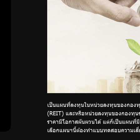
สมาชิก
แผนการลงทุน
ด้วยตนเอง
ศูนย์ให้
คำ
ปรึกษา
ทางการ
เงิน
เป็นแผนที่ลงทุนในหน่วยลงทุนของกองทุน
(REIT) และหรือหน่วยลงทุนของกองทุนรวมโ
ความ
ราคามีโอกาสผันผวนได้ แต่ก็เป็นแผนที่
รู้คู่
เลือกแผนฯนี้ต้องทำแบบทดสอบความเสี่ยง