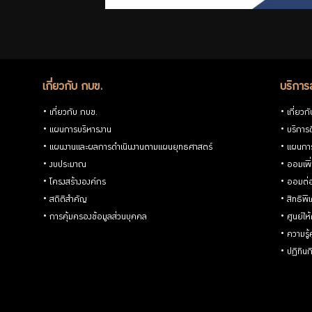
เกี่ยวกับ กบข.
บริการ
เกี่ยวกับ กบข.
เกี่ยวก
แผนการบริหารงาน
บริการด
แผนงานและผลการดำเนินงานตามแผนยุทธศาสตร์
แผนกา
งบประมาณ
ออมเพิ
โครงสร้างองค์กร
ออมต่
สถิติสำคัญ
สิทธิพ
การคุ้มครองข้อมูลส่วนบุคคล
ศูนย์ให
ความรู
ปฏิทิน