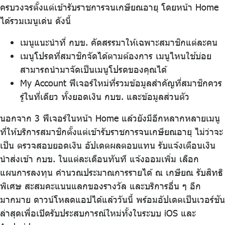
ครบวงจรตั้งแต่เข้ารับราชการจนเกษียณอายุ โดยหน้า Home
บริการเจ้าหน้าที่ส่วนราชการ
ได้รวมเมนูเด่น ดังนี้
ร่วมงานกับเรา
ติดต่อเรา
เมนูแนะนำที่ กบข. คัดสรรมาให้เฉพาะสมาชิกแต่ละคน
เมนูโปรดที่สมาชิกจัดได้ตามต้องการ เมนูไหนใช้บ่อย
สามารถนำมาจัดเป็นเมนูโปรดของคุณได้
My Account ฟีเจอร์ใหม่ที่รวมข้อมูลสำคัญที่สมาชิกควร
รู้ในที่เดียว ทั้งยอดเงิน กบข. และข้อมูลส่วนตัว
ไทย
|
Eng
นอกจาก 3 ฟีเจอร์ในหน้า Home แล้วยังมีอีกหลากหลายเมนู
ที่ให้บริการสมาชิกตั้งแต่เข้ารับราชการจนเกษียณอายุ ไม่ว่าจะ
เป็น ตรวจสอบยอดเงิน อัปเดตผลตอบแทน รับแจ้งเตือนเงิน
นำส่งเข้า กบข. ในแต่ละเดือนทันที แจ้งออมเพิ่ม เลือก
แผนการลงทุน คำนวณประมาณการรายได้ ณ เกษียณ รับสิทธิ
พิเศษ สะสมคะแนนแลกของรางวัล และบริการอื่น ๆ อีก
มากมาย ดาวน์โหลดแอปได้แล้ววันนี้ พร้อมอัปเดตเป็นเวอร์ชัน
ล่าสุดเพื่อเปิดรับประสบการณ์ใหม่ทั้งในระบบ iOS และ