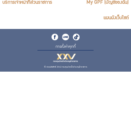
บริการเจ้าหน้าที่ส่วนราชการ
My GPF (บัญชีของฉัน)
แผนผังเว็บไซต์
การตั้งค่าคุกกี้
© สงวนลิขสิทธิ์ 2562 กองทุนบำเหน็จบำนาญข้าราชการ