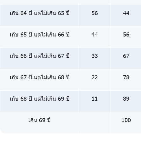
เกิน 64 ปี แต่ไม่เกิน 65 ปี
56
44
เกิน 65 ปี แต่ไม่เกิน 66 ปี
44
56
เกิน 66 ปี แต่ไม่เกิน 67 ปี
33
67
เกิน 67 ปี แต่ไม่เกิน 68 ปี
22
78
เกิน 68 ปี แต่ไม่เกิน 69 ปี
11
89
เกิน 69 ปี
100