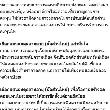
ระยะเวลาการออมและการลงทุนอีกนาน มุ่งสะสมและสร้างผล
ตอบแทนที่สูง หรือสมาชิกที่ไม่มีความเชี่ยวชาญด้านการ
ลงทุน ไม่มีเวลาติดตามภาวะตลาดในการปรับเปลี่ยนสัดส่วน
การลงทุนด้วยตนเอง และต้องการให้ กบข. บริหารจัดการการ
ลงทุนให้
เลือกแผนสมดุลตามอายุ (สัดส่วนใหม่) แล้วมั่นใจ
กบข. บริหารเงินลงทุนโดยเน้นรักษาสมดุลของผลตอบแทน
เป้าหมายและระดับความเสี่ยง จึงปรับลดสัดส่วนสินทรัพย์เสี่ยง
ให้สอดคล้องกับช่วงอายุของสมาชิกโดยอัตโนมัติ เพื่อลด
ความเสี่ยงด้านราคาตลาด และความไม่เพียงพอของเงินออม
หลังเกษียณ
เลือกแผนสมดุลตามอายุ (สัดส่วนใหม่) เพื่อโอกาสสร้างผล
ตอบแทนในระยะยาวให้สมาชิกตั้งแต่อายุยังน้อย
เพราะแผนการลงทุนนี้เป็นการลงทุนเพื่อความเพียงพอในยาม
เกษียณ เน้นการลงทุนในหลักทรัพย์ที่มีการเติบโตสูงและจะ