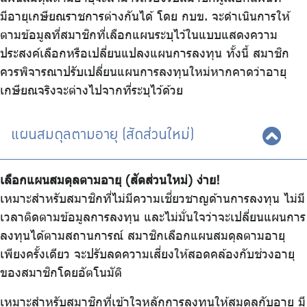
มีอายุเกษียณราชการต่างกันได้ โดย กบข. จะดำเนินการให้
ตามข้อมูลที่สมาชิกที่เลือกแผนระบุไว้ในแบบแสดงความ
ประสงค์เลือกหรือเปลี่ยนแปลงแผนการลงทุน ทั้งนี้ สมาชิก
ควรพิจารณาปรับเปลี่ยนแผนการลงทุนใหม่หากคาดว่าอายุ
เกษียณจริงจะต่างไปจากที่ระบุไว้ด้วย
แผนสมดุลตามอายุ (สัดส่วนใหม่)
เลือกแผนสมดุลตามอายุ (สัดส่วนใหม่) ง่าย!
เหมาะสำหรับสมาชิกที่ไม่มีความเชี่ยวชาญด้านการลงทุน ไม่มี
เวลาติดตามข้อมูลการลงทุน และไม่มั่นใจว่าจะเปลี่ยนแผนการ
ลงทุนได้ตามสถานการณ์ สมาชิกเลือกแผนสมดุลตามอายุ
เพียงครั้งเดียว จะปรับลดความเสี่ยงให้สอดคล้องกับช่วงอายุ
ของสมาชิกโดยอัตโนมัติ
เหมาะสำหรับสมาชิกที่เข้าใจหลักการลงทุนให้สมดุลกับอายุ มี