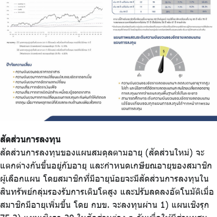
สัดส่วนการลงทุน
สัดส่วนการลงทุนของแผนสมดุลตามอายุ (สัดส่วนใหม่) จะ
แตกต่างกันขึ้นอยู่กับอายุ และกำหนดเกษียณอายุของสมาชิก
ผู้เลือกแผน โดยสมาชิกที่มีอายุน้อยจะมีสัดส่วนการลงทุนใน
สินทรัพย์กลุ่มรองรับการเติบโตสูง และปรับลดลงอัตโนมัติเมื่อ
สมาชิกมีอายุเพิ่มขึ้น โดย กบข. จะลงทุนผ่าน 1) แผนเชิงรุก