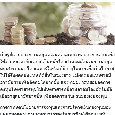
ร่วมงานกับเรา
ติดต่อเรา
ไทย
|
Eng
เป็นรูปแบบของการลงทุนที่เน้นความเพียงพอของการออมเพื่อ
ใช้จ่ายหลังเกษียณอายุเป็นหลักโดยกำหนดสัดส่วนการลงทุน
ตราสารทุนสูง โดยเฉพาะในช่วงที่มีอายุไม่มากเพื่อเปิดโอกาส
ให้ได้รับผลตอบแทนที่ดีขึ้นในระยะยาว แม้ผลตอบแทนรายปี
อาจผันผวนหรือติดลบได้มากขึ้น และ กบข. จะทยอยลดการ
ลงทุนในตราสารทุนไปเป็นตราสารหนี้ตามลำดับโดยอัตโนมัติ
เมื่ออายุสมาชิกมากขึ้น เพื่อลดความผันผวนของเงินลงทุน
การกำหนดนโยบายการลงทุนและการบริหารเงินกองทุนของ
แผนสมดุลตามอายุจะสามารถรองรับสมาชิกผู้เลือกแผนที่