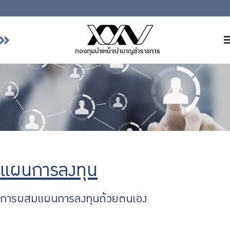
หน้าหลัก
เกี่ยวกับ กบข.
บริการสมาชิก
ลงทุน
การลงทุนอย่างรับผิดชอบ
การบริหารความเสี่ยง
แผนการลงทุน
รายงานผลการดำเนินงาน
ข่าวสารและกิจกรรม
การผสมแผนการลงทุนด้วยตนเอง
จัดซื้อจัดจ้าง
บริการเจ้าหน้าที่ส่วนราชการ