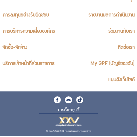
การลงทุนอย่างรับผิดชอบ
รายงานผลการดำเนินงาน
การบริหารความเสี่ยงองค์กร
ร่วมงานกับเรา
จัดซื้อ-จัดจ้าง
ติดต่อเรา
บริการเจ้าหน้าที่ส่วนราชการ
My GPF (บัญชีของฉัน)
แผนผังเว็บไซต์
การตั้งค่าคุกกี้
© สงวนลิขสิทธิ์ 2562 กองทุนบำเหน็จบำนาญข้าราชการ