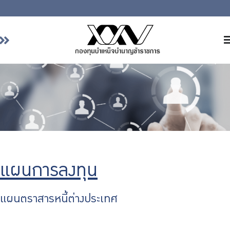
หน้าหลัก
เกี่ยวกับ กบข.
บริการสมาชิก
ลงทุน
การลงทุนอย่างรับผิดชอบ
การบริหารความเสี่ยง
แผนการลงทุน
รายงานผลการดำเนินงาน
ข่าวสารและกิจกรรม
แผนตราสารหนี้ต่างประเทศ
จัดซื้อจัดจ้าง
บริการเจ้าหน้าที่ส่วนราชการ