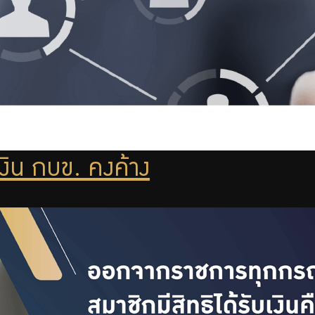
งิน กบข. คงค้าง