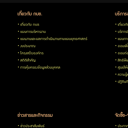
กบข.
เกี่ยวกับ กบข.
บริการ
เกี่ยวกับ กบข.
เกี่ยวก
แผนการบริหารงาน
บริการด
แผนงานและผลการดำเนินงานตามแผนยุทธศาสตร์
แผนกา
แบบ
งบประมาณ
ออมเพิ
โครงสร้างองค์กร
ออมต่
ฟอร์ม
สถิติสำคัญ
สิทธิพ
การคุ้มครองข้อมูลส่วนบุคคล
ศูนย์ให
ต่างๆ
ความรู
ปฏิทิน
คู่มือหรือ
มาตรฐาน
ข่าวสารและกิจกรรม
จัดซื้อ-
ข่าวประชาสัมพันธ์
ประกาศจ