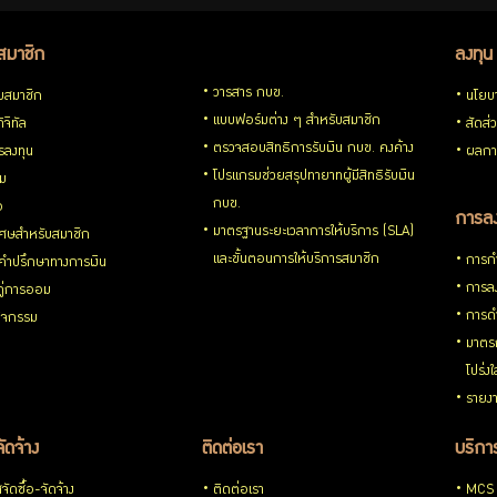
สมาชิก
ลงทุน
วารสาร กบข.
ับสมาชิก
นโยบ
แบบฟอร์มต่าง ๆ สำหรับสมาชิก
ิจิทัล
สัดส่
ตรวจสอบสิทธิการรับเงิน กบข. คงค้าง
รลงทุน
ผลกา
โปรแกรมช่วยสรุปทายาทผู้มีสิทธิรับเงิน
่ม
กบข.
อ
การลง
มาตรฐานระยะเวลาการให้บริการ (SLA)
ิเศษสำหรับสมาชิก
และขั้นตอนการให้บริการสมาชิก
การกำ
้คำปรึกษาทางการเงิน
การลง
้คู่การออม
การดำ
กิจกรรม
มาตรก
โปร่ง
รายงา
จัดจ้าง
ติดต่อเรา
บริการ
ัดซื้อ-จัดจ้าง
ติดต่อเรา
MCS