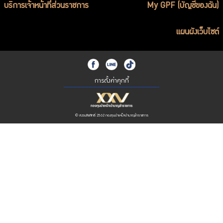
บริการเจ้าหน้าที่ส่วนราชการ
My GPF (บัญชีของฉัน)
แผนผังเว็บไซต์
การตั้งค่าคุกกี้
© สงวนลิขสิทธิ์ 2562 กองทุนบำเหน็จบำนาญข้าราชการ