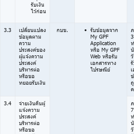
รับเงิน
ไว้ก่อน
3.3
เปลี่ยนแปลง
กบข.
รับข้อมูลจาก
ภ
ข้อมูลตาม
My GPF
3
ความ
Application
ท
ประสงค์ของ
หรือ My GPF
น
ผู้แจ้งความ
Web หรือรับ
ว
ประสงค์
เอกสารทาง
ร
บริหารต่อ
ไปรษณีย์
เ
หรือขอ
ข
ทยอยรับเงิน
ถ
ค
3.4
จ่ายเงินคืนผู้
ภ
แจ้งความ
7
ประสงค์
ท
บริหารต่อ
น
หรือขอ
ว