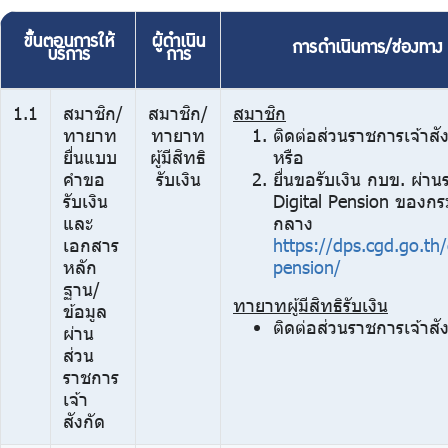
บริการเจ้าหน้าที่ส่วนราชการ
ขั้นตอนการให้
ผู้ดำเนิน
ร่วมงานกับเรา
การดำเนินการ/ช่องทาง
บริการ
การ
ติดต่อเรา
1.1
สมาชิก/
สมาชิก/
สมาชิก
ทายาท
ทายาท
ติดต่อส่วนราชการเจ้าสั
ยื่นแบบ
ผู้มีสิทธิ
หรือ
คำขอ
รับเงิน
ยื่นขอรับเงิน กบข. ผ่า
รับเงิน
Digital Pension ของกร
ไทย
|
Eng
และ
กลาง
เอกสาร
https://dps.cgd.go.th/e
หลัก
pension/
ฐาน/
ทายาทผู้มีสิทธิรับเงิน
ข้อมูล
ติดต่อส่วนราชการเจ้าสั
ผ่าน
ส่วน
ราชการ
เจ้า
สังกัด