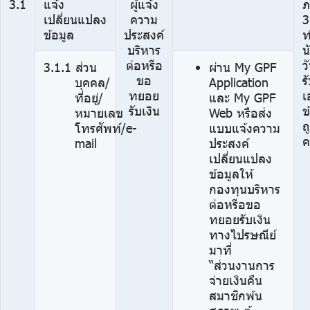
3.1
แจ้ง
ผู้แจ้ง
ภ
เปลี่ยนแปลง
ความ
3
ข้อมูล
ประสงค์
ท
บริหาร
น
ต่อหรือ
ว
3.1.1 ส่วน
ผ่าน My GPF
ขอ
ร
บุคคล/
Application
ทยอย
เ
ที่อยู่/
และ My GPF
รับเงิน
ข
หมายเลข
Web หรือส่ง
ถ
โทรศัพท์/e-
แบบแจ้งความ
ค
mail
ประสงค์
เปลี่ยนแปลง
ข้อมูลให้
กองทุนบริหาร
ต่อหรือขอ
ทยอยรับเงิน
ทางไปรษณีย์
มาที่
“ส่วนงานการ
จ่ายเงินคืน
สมาชิกพ้น