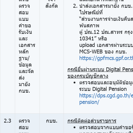
ตรวจ
สังกัด
นำส่งเอกสารมายัง กบข
สอบ
ไปรษณีย์ที่
แบบ
“ส่วนงานการจ่ายเงินคืน
คำขอ
พ้นสภาพ
รับเงิน
ตู้ ปณ.12 ปณ.สาทร กรุ
และ
10341” หรือ
เอกสาร
upload เอกสารผ่านระบ
หลัก
MCS-WEB ของ กบข.
ฐาน/
https://gpfmcs.gpf.or.t
ข้อมูล
กรณียื่นผ่านระบบ Digital Pen
และจัด
ของกรมบัญชีกลาง
ส่ง
ตรวจสอบและอนุมัติข้อมู
มายัง
ระบบ Digital Pension
กบข.
https://dps.cgd.go.th/e
pension/
2.3
ตรวจ
กบข.
กรณีติดต่อส่วนราชการ
สอบ
ตรวจสอบจากแบบคำขอรั