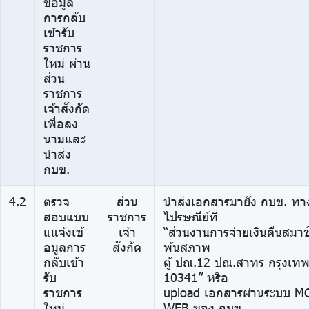
ข้อมูล
การกลับ
เข้ารับ
ราชการ
ใหม่ ผ่าน
ส่วน
ราชการ
เจ้าสังกัด
เพื่อลง
นามและ
นำส่ง
กบข.
4.2
ตรวจ
ส่วน
นำส่งเอกสารมายัง กบข. ทา
สอบแบบ
ราชการ
ไปรษณีย์ที่
แแจ้งเข้
เจ้า
“ส่วนงานการจ่ายเงินคืนสมาช
อมูลการ
สังกัด
พ้นสภาพ
กลับเข้า
ตู้ ปณ.12 ปณ.สาทร กรุงเท
รับ
10341” หรือ
ราชการ
upload เอกสารผ่านระบบ M
ใหม่
WEB ของ กบข.