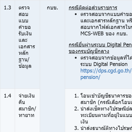
1.3
ตรวจ
กบข.
กรณีติดต่อส่วนราชการ
สอบ
ตรวจสอบจากแบบคำขอรั
แบบ
และเอกสารหลักฐาน หร
คำขอ
สอบจากไฟล์เอกสารใน
รับเงิน
MCS-WEB ของ กบข.
และ
กรณียื่นผ่านระบบ Digital Pe
เอกสาร
ของกรมบัญชีกลาง
หลัก
ตรวจสอบจากข้อมูลที่ได
ฐาน/
ระบบ Digital Pension
ข้อมูล
https://dps.cgd.go.th/e
pension/
1.4
จ่ายเงิน
โอนเข้าบัญชีธนาคารชอ
คืน
สมาชิก (กรณีเลือกโอนเ
สมาชิก/
นำส่งเช็คทางไปรษณีย์
ทายาท
ทะเบียนตามที่อยู่ในแบ
เงิน
นำส่งธนาณัติทางไปรษณ