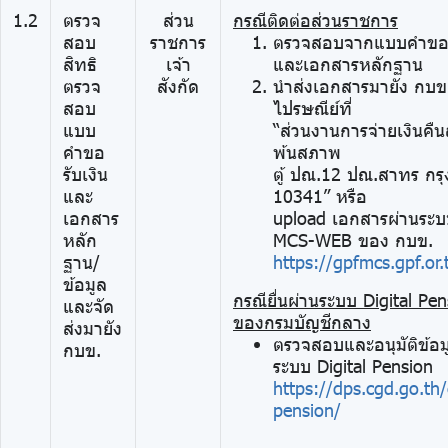
1.2
ตรวจ
ส่วน
กรณีติดต่อส่วนราชการ
สอบ
ราชการ
ตรวจสอบจากแบบคำขอรั
สิทธิ
เจ้า
และเอกสารหลักฐาน
ตรวจ
สังกัด
นำส่งเอกสารมายัง กบข
สอบ
ไปรษณีย์ที่
แบบ
“ส่วนงานการจ่ายเงินคื
คำขอ
พ้นสภาพ
รับเงิน
ตู้ ปณ.12 ปณ.สาทร กร
และ
10341” หรือ
เอกสาร
upload เอกสารผ่านระ
หลัก
MCS-WEB ของ กบข.
ฐาน/
https://gpfmcs.gpf.or.
ข้อมูล
กรณียื่นผ่านระบบ Digital Pe
และจัด
ของกรมบัญชีกลาง
ส่งมายัง
ตรวจสอบและอนุมัติข้อม
กบข.
ระบบ Digital Pension
https://dps.cgd.go.th/e
pension/