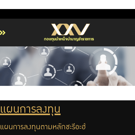
หน้าหลัก
เกี่ยวกับ กบข.
บริการสมาชิก
ลงทุน
การลงทุนอย่างรับผิดชอบ
การบริหารความเสี่ยง
แผนการลงทุน
รายงานผลการดำเนินงาน
แผนการลงทุนตามหลักชะรีอะฮ์
ข่าวสารและกิจกรรม