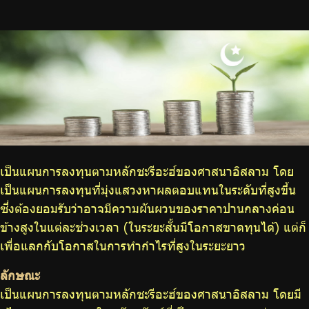
จัดซื้อจัดจ้าง
บริการเจ้าหน้าที่ส่วนราชการ
ร่วมงานกับเรา
ติดต่อเรา
เป็นแผนการลงทุนตามหลักชะรีอะฮ์ของศาสนาอิสลาม โดย
ไทย
|
Eng
เป็นแผนการลงทุนที่มุ่งแสวงหาผลตอบแทนในระดับที่สูงขึ้น
ซึ่งต้องยอมรับว่าอาจมีความผันผวนของราคาปานกลางค่อน
ข้างสูงในแต่ละช่วงเวลา (ในระยะสั้นมีโอกาสขาดทุนได้) แต่ก็
เพื่อแลกกับโอกาสในการทำกำไรที่สูงในระยะยาว
ลักษณะ
เป็นแผนการลงทุนตามหลักชะรีอะฮ์ของศาสนาอิสลาม โดยมี