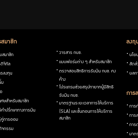
รสมาชิก
ลงทุ
วารสาร กบข.
กับสมาชิก
นโยบ
แบบฟอร์มต่าง ๆ สำหรับสมาชิก
ดิจิทัล
สัดส
ตรวจสอบสิทธิการรับเงิน กบข. คง
รลงทุน
ผลกา
ค้าง
ิ่ม
โปรแกรมช่วยสรุปทายาทผู้มีสิทธิ
่อ
การล
รับเงิน กบข.
ิเศษสำหรับสมาชิก
มาตรฐานระยะเวลาการให้บริการ
การก
ห้คำปรึกษาทางการเงิน
(SLA) และขั้นตอนการให้บริการ
การล
สมาชิก
ู้คู่การออม
การด
นกิจกรรม
มาตร