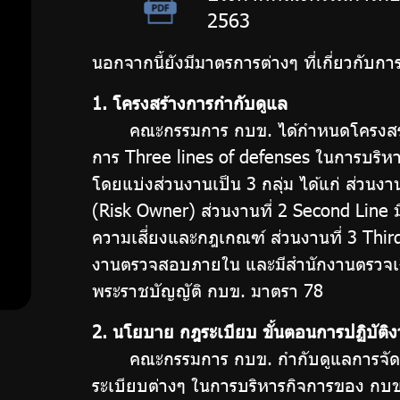
มาตรการ
2563
ต้าน
ป้องกัน
นอกจากนี้ยังมีมาตรการต่างๆ ที่เกี่ยวกับกา
การรับ
การ
สินบน
1. โครงสร้างการกำกับดูแล
มาตรการ
คณะกรรมการ กบข. ได้กำหนดโครงสร้างอ
ทุจริต
ป้องกัน
การ Three lines of defenses ในการบริห
การขัดกัน
โดยแบ่งส่วนงานเป็น 3 กลุ่ม ได้แก่ ส่วนงา
ระหว่าง
มาตรการ
(Risk Owner) ส่วนงานที่ 2 Second Line 
ผล
ความเสี่ยงและกฎเกณฑ์ ส่วนงานที่ 3 Thir
ภายใน
ประโยชน์
งานตรวจสอบภายใน และมีสำนักงานตรวจเงิ
ส่วนตน
พระราชบัญญัติ กบข. มาตรา 78
เพื่อส่ง
กับผล
2. นโยบาย กฎระเบียบ ขั้นตอนการปฏิบั
ประโยชน์
เสริม
คณะกรรมการ กบข. กำกับดูแลการจัดการ
ส่วนรวม
ระเบียบต่างๆ ในการบริหารกิจการของ กบข
ความ
มาตรการ