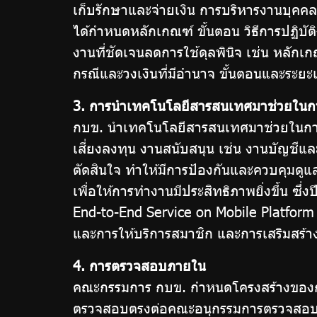
เก็บรักษาและจ่ายเงิน การบริหารงานบุคค
ตรวจสอบ
โปร่งใส
ได้กำหนดหลักเกณฑ์ ขั้นตอน วิธีการปฏิบั
การใช้
งานที่ชัดเจนลดการใช้ดุลพินิจ เช่น หลัก
ดุลพินิจ
และ
กรณีและวงเงินที่มีอำนาจ ขั้นตอนและระย
ป้องกัน
3. การนำเทคโนโลยีสารสนเทศมาช่วยในกา
กบข. นำเทคโนโลยีสารสนเทศมาช่วยในการปฏ
การ
เสี่ยงลงทุน งานสนับสนุน เช่น งานบัญชีแล
ทุจริต
ตัดสินใจ ทำให้มีการป้องกันและควบคุมดู
เพื่อให้การทำงานมีประสิทธิภาพยิ่งขึ้น ซ
การ
End-to-End Service on Mobile Platform 
และการให้บริการสมาชิก และการเสริมสร้างใ
ประเมิน
4. การตรวจสอบภายใน
ITA
คณะกรรมการ กบข. กำหนดโครงสร้างของก
ตรวจสอบตรงต่อคณะอนุกรรมการตรวจสอบ แ