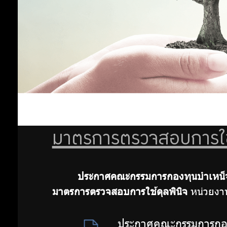
ลงทุน
โปร่งใส
และ
อย่าง
ป้องกัน
การทุจริต
รับ
มาตรการ
ผิด
ส่งเสริม
ความ
ชอบ
โปร่งใสใน
การจัดซื้อ
มาตรการตรวจสอบการใช้
จัดจ้าง
การ
มาตรการ
จัดการ
ดำเนิน
ประกาศคณะกรรมการกองทุนบำเหน็จบ
เรื่องร้อง
มาตรการตรวจสอบการใช้ดุลพินิจ
หน่วยงา
การ
เรียนการ
ทุจริต
ประกาศคณะกรรมการกองท
ต่อ