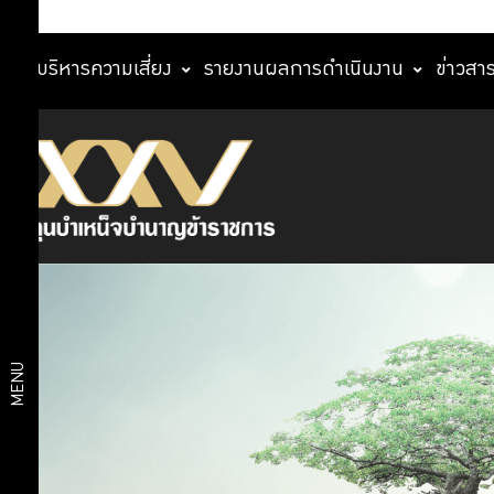
การบริหารความเสี่ยง
รายงานผลการดำเนินงาน
ข่าวสา
มาตรการ
นโยบาย
เผยแพร่
ข้อมูลต่อ
การ
สาธารณะ
มาตรการ
กำกับ
ให้ผู้มีส่วน
ดูแล
ได้ส่วน
เสียมีส่วน
กิจการ
ร่วม
MENU
มาตรการ
ส่งเสริม
การ
ความ