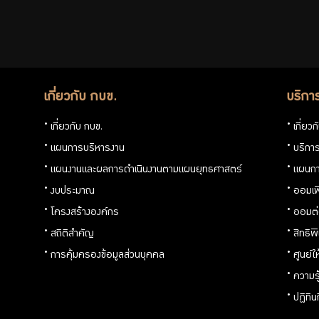
เกี่ยวกับ กบข.
บริกา
เกี่ยวกับ กบข.
เกี่ยว
แผนการบริหารงาน
บริการ
แผนงานและผลการดำเนินงานตามแผนยุทธศาสตร์
แผนกา
งบประมาณ
ออมเพ
โครงสร้างองค์กร
ออมต
สถิติสำคัญ
สิทธิพ
การคุ้มครองข้อมูลส่วนบุคคล
ศูนย์ใ
ความร
ปฏิทิ