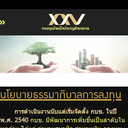
หน้าหลัก
เกี่ยวกับ กบข.
บริการสมาชิก
ลงทุน
การลงทุนอย่างรับผิดชอบ
การบริหารความเสี่ยง
นโยบายธรรมาภิบาลการลงทุน
รายงานผลการดำเนินงาน
การดำเนินงานนับแต่เริ่มจัดตั้ง กบข. ในปี
ข่าวสารและกิจกรรม
พ.ศ. 2540
กบข. มีพัฒนาการเพิ่มขึ้นเป็นลำดับใน
จัดซื้อจัดจ้าง