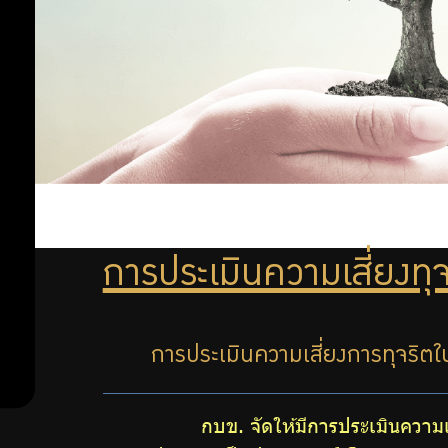
ลงทุน
ความ
เสี่ยง
อย่าง
ทุจริต
เพื่อ
รับ
ป้องกัน
ผิด
การ
ทุจริต
ชอบ
แผน
ป้องกัน
การประเมินความเสี่ยงทุจ
การ
การ
ทุจริต
ดำเนิน
การประเมินความเสี่ยงการทุจริตใน
การ
กบข. จัดให้มีการประเมินควา
ต่อ