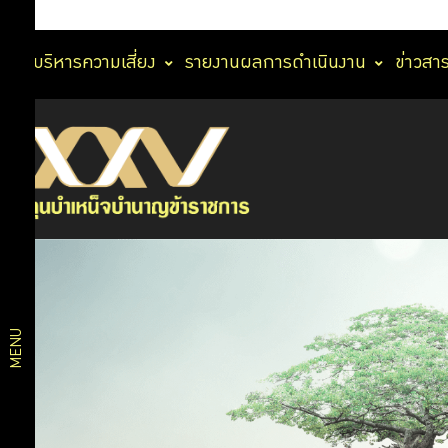
การบริหารความเสี่ยง
รายงานผลการดำเนินงาน
ข่าวสา
นโยบาย
นโยบาย
No Gift
Policy
การ
นโยบาย
ต่อต้าน
กำกับ
การ
ดูแล
ทุจริต
และ
กิจการ
ประพฤติ
MENU
มิชอบ
การ
การ
ประเมิน