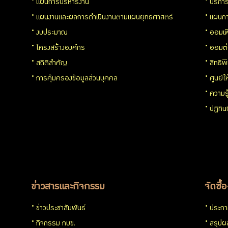
แผนการบริหารงาน
บริการ
โปร่งใส
แผนงานและผลการดำเนินงานตามแผนยุทธศาสตร์
แผนกา
งบประมาณ
ออมเพ
และ
โครงสร้างองค์กร
ออมต
สถิติสำคัญ
สิทธิพ
ป้องกัน
การคุ้มครองข้อมูลส่วนบุคคล
ศูนย์ใ
การ
ความร
ปฏิทิ
ทุจริต
การ
ประเมิน
ข่าวสารและกิจกรรม
จัดซื้
ITA
ข่าวประชาสัมพันธ์
ประกาศ
กิจกรรม กบข.
สรุปผล