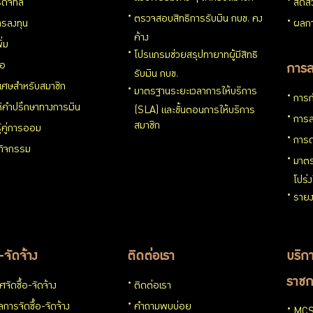
ดิจิทัล
สัดส
ตรวจสอบสิทธิการรับเงิน กบข. คง
รลงทุน
ผลกา
ค้าง
ิ่ม
โปรแกรมช่วยสรุปทายาทผู้มีสิทธิ
่อ
การล
รับเงิน กบข.
ิเศษสำหรับสมาชิก
มาตรฐานระยะเวลาการให้บริการ
การก
ห้คำปรึกษาทางการเงิน
(SLA) และขั้นตอนการให้บริการ
การล
สมาชิก
ู้คู่การออม
การด
นกิจกรรม
มาตร
โปร่
รายง
อ-จัดจ้าง
ติดต่อเรา
บริกา
ราชก
จัดซื้อ-จัดจ้าง
ติดต่อเรา
การจัดซื้อ-จัดจ้าง
คำถามพบบ่อย
MCS