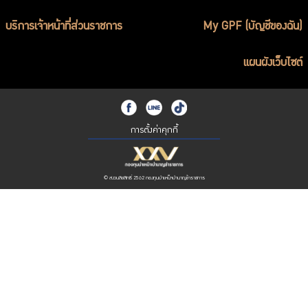
บริการเจ้าหน้าที่ส่วนราชการ
My GPF (บัญชีของฉัน)
แผนผังเว็บไซต์
การตั้งค่าคุกกี้
© สงวนลิขสิทธิ์ 2562 กองทุนบำเหน็จบำนาญข้าราชการ