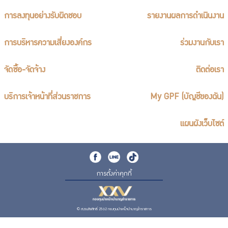
การลงทุนอย่างรับผิดชอบ
รายงานผลการดำเนินงาน
การบริหารความเสี่ยงองค์กร
ร่วมงานกับเรา
จัดซื้อ-จัดจ้าง
ติดต่อเรา
บริการเจ้าหน้าที่ส่วนราชการ
My GPF (บัญชีของฉัน)
แผนผังเว็บไซต์
การตั้งค่าคุกกี้
© สงวนลิขสิทธิ์ 2562 กองทุนบำเหน็จบำนาญข้าราชการ