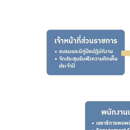
ความ
การใช้
ดุลพินิจ
โปร่งใส
และ
ป้องกัน
การ
ทุจริต
การ
ประเมิน
ITA