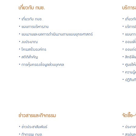
เกี่ยวกับ กบข.
บริการ
เกี่ยวกับ กบข.
เกี่ยวก
แผนการบริหารงาน
บริการด
แผนงานและผลการดำเนินงานตามแผนยุทธศาสตร์
แผนกา
งบประมาณ
ออมเพิ
โครงสร้างองค์กร
ออมต่
สถิติสำคัญ
สิทธิพ
การคุ้มครองข้อมูลส่วนบุคคล
ศูนย์ให
ความรู
ปฏิทิน
ข่าวสารและกิจกรรม
จัดซื้อ-
ข่าวประชาสัมพันธ์
ประกาศจ
กิจกรรม กบข.
สรุปผลก