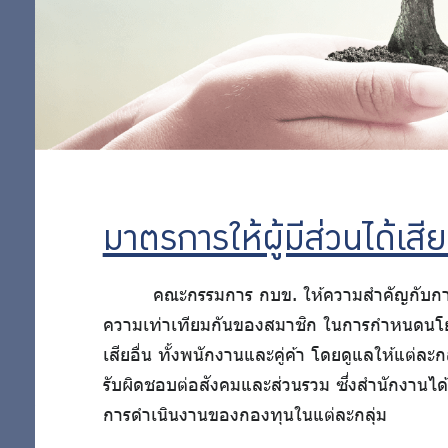
และ
อย่าง
ป้องกัน
การทุจริต
รับ
มาตรการ
ส่งเสริม
ผิด
ความ
ชอบ
โปร่งใสใน
การจัดซื้อ
มาตรการให้ผู้มีส่วนได้เสี
จัดจ้าง
คณะกรรมการ กบข. ให้ความสำคัญกับการปฏ
มาตรการ
การ
ความเท่าเทียมกันของสมาชิก ในการกำหนดนโยบา
จัดการ
เสียอื่น ทั้งพนักงานและคู่ค้า โดยดูแลให้แต่ละ
เรื่องร้อง
ดำเนิน
รับผิดชอบต่อสังคมและส่วนรวม ซึ่งสำนักงานได้กำห
เรียนการ
การ
การดำเนินงานของกองทุนในแต่ละกลุ่ม
ทุจริต
มาตรการ