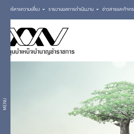
การบริหารความเสี่ยง
รายงานผลการดำเนินงาน
ข่าวสารและกิจก
มาตรการ
นโยบาย
เผยแพร่
การ
ข้อมูลต่อ
สาธารณะ
กำกับ
มาตรการ
ให้ผู้มีส่วน
ดูแล
ได้ส่วน
กิจการ
เสียมีส่วน
ร่วม
MENU
มาตรการ
ส่งเสริม
การ
ความ
โปร่งใส
ลงทุน