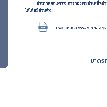
ต่อ
ประกาศคณะกรรมการกองทุนบำเหน็จบำนาญ
ป้องกัน
ได้เสียมีส่วนร่วม
การรับ
ต้าน
สินบน
การ
ประกาศคณะกรรมการกองทุนบำ
มาตรการ
ป้องกัน
ทุจริต
การขัดกัน
ระหว่าง
ผล
ประโยชน์
มาตรการ
ส่วนตน
ภายใน
กับผล
ประโยชน์
เพื่อส่ง
ส่วนรวม
มาตรการ
เสริม
ตรวจสอบ