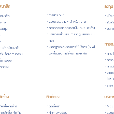
สมาชิก
ลงทุน
วารสาร กบข.
ับสมาชิก
นโยบ
แบบฟอร์มต่าง ๆ สำหรับสมาชิก
ิจิทัล
สัดส่
ตรวจสอบสิทธิการรับเงิน กบข. คงค้าง
รลงทุน
ผลกา
โปรแกรมช่วยสรุปทายาทผู้มีสิทธิรับเงิน
่ม
กบข.
อ
การลง
มาตรฐานระยะเวลาการให้บริการ (SLA)
ิเศษสำหรับสมาชิก
และขั้นตอนการให้บริการสมาชิก
การกำ
้คำปรึกษาทางการเงิน
การลง
้คู่การออม
การดำ
กิจกรรม
มาตรก
โปร่ง
รายงา
จัดจ้าง
ติดต่อเรา
บริการ
ัดซื้อ-จัดจ้าง
ติดต่อเรา
MCS
ารจัดซื้อ-จัดจ้าง
คำถามพบบ่อย
แบบฟ