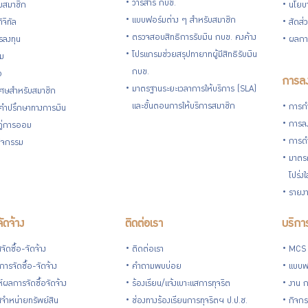
วารสาร กบข.
ับสมาชิก
นโยบ
แบบฟอร์มต่าง ๆ สำหรับสมาชิก
ิจิทัล
สัดส่
ตรวจสอบสิทธิการรับเงิน กบข. คงค้าง
รลงทุน
ผลกา
โปรแกรมช่วยสรุปทายาทผู้มีสิทธิรับเงิน
่ม
กบข.
อ
การลง
มาตรฐานระยะเวลาการให้บริการ (SLA)
ิเศษสำหรับสมาชิก
และขั้นตอนการให้บริการสมาชิก
การกำ
้คำปรึกษาทางการเงิน
การลง
้คู่การออม
การดำ
กิจกรรม
มาตรก
โปร่ง
รายงา
จัดจ้าง
ติดต่อเรา
บริการ
ัดซื้อ-จัดจ้าง
ติดต่อเรา
MCS
ารจัดซื้อ-จัดจ้าง
คำถามพบบ่อย
แบบฟ
ห์ผลการจัดซื้อจัดจ้าง
ร้องเรียน/แจ้งเบาะแสการทุจริต
งาน 
จำหน่ายทรัพย์สิน
ช่องทางร้องเรียนการทุจริตฯ ป.ป.ช.
กิจกร