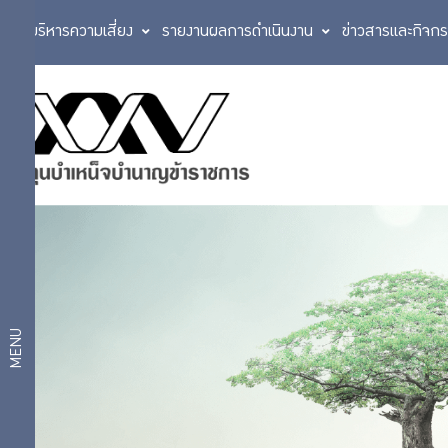
การบริหารความเสี่ยง
รายงานผลการดำเนินงาน
ข่าวสารและกิจก
นโยบาย
นโยบาย
การ
การ
กำกับ
ดูแล
กำกับ
กิจการ
นโยบาย
ดูแล
ธรรมาภิ
กิจการ
บาลด้าน
สมาชิก
MENU
นโยบาย
ธรรมาภิ
การ
บาลการ
ลงทุน
ลงทุน