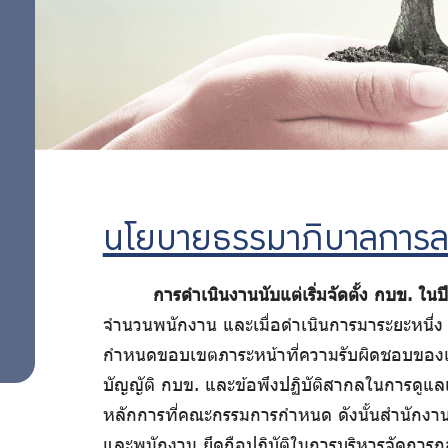
นโยบาย
อย่าง
สิทธิ
มนุษย
รับ
ชน
จรรยา
ผิด
บรรณ
ชอบ
พนักงาน
และ
นโยบายธรรมาภิบาลการล
ลูกจ้าง
การดำเนินงานนับแต่เริ่มจัดตั้ง กบข. ใน
การ
การ
จำนวนพนักงาน และเมื่อดำเนินการมาระยะหนึ่ง 
ตรวจ
กำหนดขอบเขตภาระหน้าที่ความรับผิดชอบของแ
สอบ
ดำเนิน
บัญญัติ กบข. และข้อพึงปฏิบัติสากลในการดู
ภายใน
การ
หลักการที่คณะกรรมการกำหนด ดังนั้นสำนักงา
และพนักงาน ยึดถือปฏิบัติในการบริหารจัดการก