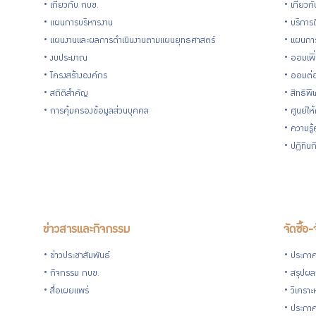
เกี่ยวกับ กบข.
เกี่ยวก
ความ
แผนการบริหารงาน
บริการด
แผนงานและผลการดำเนินงานตามแผนยุทธศาสตร์
แผนกา
โปร่งใส
งบประมาณ
ออมเพิ
โครงสร้างองค์กร
ออมต่
และ
สถิติสำคัญ
สิทธิพ
การคุ้มครองข้อมูลส่วนบุคคล
ศูนย์ให
ป้องกัน
ความรู
ปฏิทิน
การ
ทุจริต
ข่าวสารและกิจกรรม
จัดซื้อ-
การ
ข่าวประชาสัมพันธ์
ประกาศจ
ประเมิน
กิจกรรม กบข.
สรุปผลก
สื่อเผยแพร่
วิเคราะ
ITA
ประกาศ