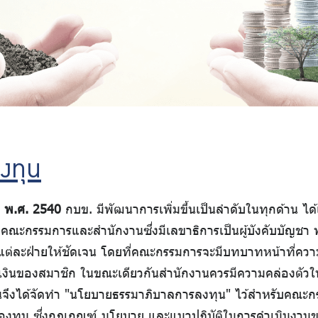
งทุน
ปี พ.ศ. 2540
กบข. มีพัฒนาการเพิ่มขึ้นเป็นลำดับในทุกด้าน ไ
คณะกรรมการและสำนักงานซึ่งมีเลขาธิการเป็นผู้บังคับบัญชา 
ต่ละฝ่ายให้ชัดเจน โดยที่คณะกรรมการจะมีบทบาทหน้าที่คว
แลเงินของสมาชิก ในขณะเดียวกันสำนักงานควรมีความคล่องต
นจึงได้จัดทำ "นโยบายธรรมาภิบาลการลงทุน" ไว้สำหรับคณะกร
องทุน ซึ่งกฎเกณฑ์ นโยบาย และแนวปฏิบัติในการดำเนินงานขอ