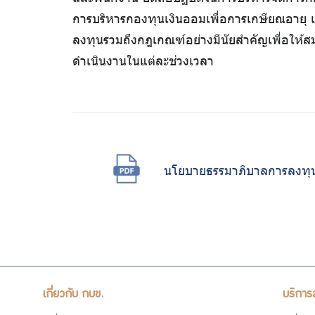
ต่อ
การบริหารกองทุนเงินออมเพื่อการเกษียณอาย
ลงทุนรวมถึงกฎเกณฑ์อย่างมีนัยสำคัญเพื่อให้ส
ต้าน
ดำเนินงานในแต่ละช่วงเวลา
การ
ทุจริต
นโยบายธรรมาภิบาลการลงทุ
มาตรการ
ภายใน
เพื่อส่ง
เสริม
เกี่ยวกับ กบข.
บริการ