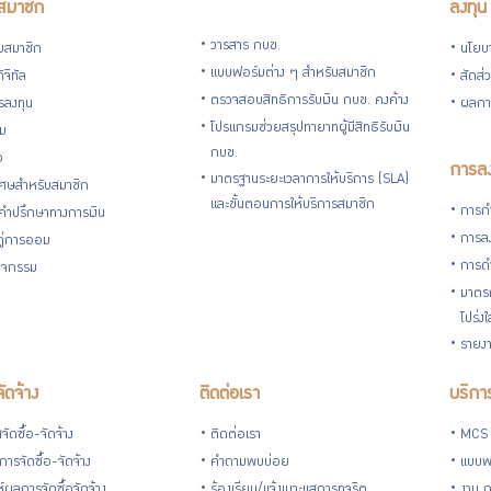
สมาชิก
ลงทุน
วารสาร กบข.
ับสมาชิก
นโยบ
แบบฟอร์มต่าง ๆ สำหรับสมาชิก
ิจิทัล
สัดส่
ตรวจสอบสิทธิการรับเงิน กบข. คงค้าง
รลงทุน
ผลกา
โปรแกรมช่วยสรุปทายาทผู้มีสิทธิรับเงิน
่ม
กบข.
อ
การลง
มาตรฐานระยะเวลาการให้บริการ (SLA)
ิเศษสำหรับสมาชิก
และขั้นตอนการให้บริการสมาชิก
การกำ
้คำปรึกษาทางการเงิน
การลง
้คู่การออม
การดำ
กิจกรรม
มาตรก
โปร่ง
รายงา
จัดจ้าง
ติดต่อเรา
บริการ
ัดซื้อ-จัดจ้าง
ติดต่อเรา
MCS
ารจัดซื้อ-จัดจ้าง
คำถามพบบ่อย
แบบฟ
ห์ผลการจัดซื้อจัดจ้าง
ร้องเรียน/แจ้งเบาะแสการทุจริต
งาน 