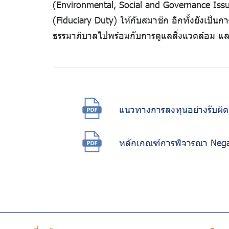
(Environmental, Social and Governance Issue
มาตรฐาน
(Fiduciary Duty) ให้กับสมาชิก อีกทั้งยังเป็น
ต้าน
ESG กบข
ธรรมาภิบาลไปพร้อมกับการดูแลสิ่งแวดล้อม และ
รายชื่อ
การ
บริษัทที่ผ่าน
ทุจริต
เกณฑ์
(Universe)
ESG in Action
แนวทางการลงทุนอย่างรับผิ
มาตรการ
รายงานความ
ยั่งยืนและ
ภายใน
หลักเกณฑ์การพิจารณา Negat
รายงานอื่นที่
เพื่อส่ง
เกี่ยวข้อง
เสริม
ความ