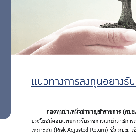
ลงทุน
ประชุมผู้ถือหุ้น
อย่าง
แนวทาง
การออก
รับ
เสียงลง
คะแนนการ
ผิด
ประชุมผู้ถือ
ชอบ
หุ้น
รายงาน
การเข้า
แนวทางการลงทุนอย่างรั
การ
ประชุมผู้ถือ
หุ้น
ดำเนิน
ESG Focused
กองทุนบำเหน็จบำนาญข้าราชการ (กบข.
Portfolio
การ
ประโยชน์ตอบแทนการรับราชการแก่ข้าราชการเมื
เกณฑ์
เหมาะสม (Risk-Adjusted Return) ซึ่ง กบข. เช
ต่อ
ประเมิน