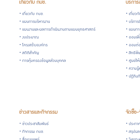
เกี่ยวกับ กบข.
บริการ
โปร่งใส
เกี่ยวกับ กบข.
เกี่ยวก
แผนการบริหารงาน
บริการด
และ
แผนงานและผลการดำเนินงานตามแผนยุทธศาสตร์
แผนกา
งบประมาณ
ออมเพิ
ป้องกัน
โครงสร้างองค์กร
ออมต่
สถิติสำคัญ
สิทธิพ
การ
การคุ้มครองข้อมูลส่วนบุคคล
ศูนย์ให
ความรู
ทุจริต
ปฏิทิน
การ
ประเมิน
ข่าวสารและกิจกรรม
จัดซื้อ-
ITA
ข่าวประชาสัมพันธ์
ประกาศจ
กิจกรรม กบข.
สรุปผลก
สื่อเผยแพร่
วิเคราะ