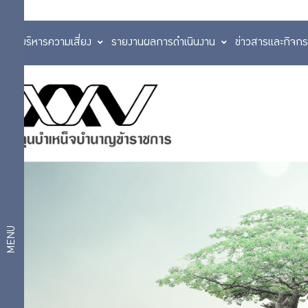
การบริหารความเสี่ยง
รายงานผลการดำเนินงาน
ข่าวสารและกิจก
หลักปฏิบัติการ
ลงทุนที่มีความ
นโยบาย
รับผิดชอบ PRI
การ
หลักธรรมาภิ
บาลการลงทุน
กำกับ
สำหรับผู้ลงทุน
สถาบัน (I
ดูแล
Code)
กิจการ
แนวทางการ
MENU
ลงทุนอย่างรับ
ผิดชอบ
การ
การออกเสียงลง
คะแนนการ