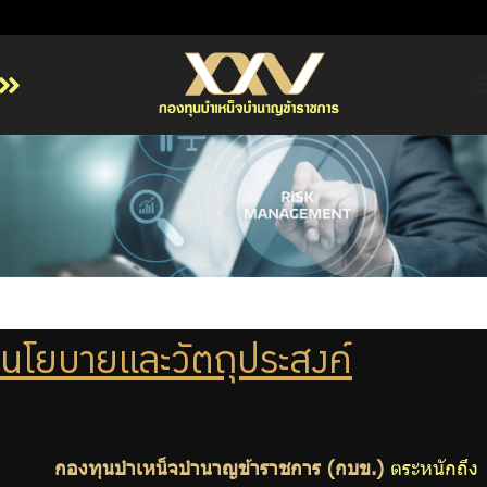
หน้าหลัก
เกี่ยวกับ กบข.
บริการสมาชิก
ลงทุน
การลงทุนอย่างรับผิดชอบ
การบริหารความเสี่ยง
นโยบายและวัตถุประสงค์
รายงานผลการดำเนินงาน
ข่าวสารและกิจกรรม
จัดซื้อจัดจ้าง
กองทุนบำเหน็จบำนาญข้าราชการ (กบข.)
ตระหนักถึง
บริการเจ้าหน้าที่ส่วนราชการ