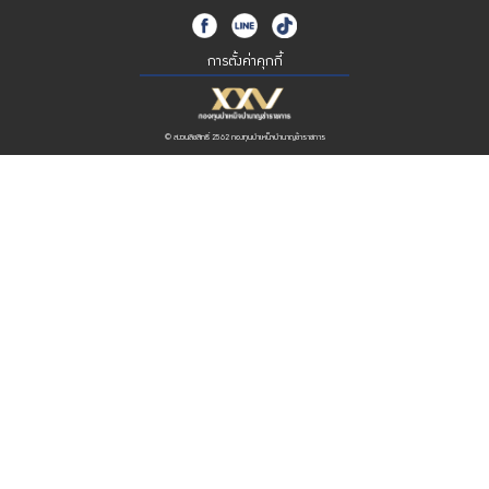
การตั้งค่าคุกกี้
© สงวนลิขสิทธิ์ 2562 กองทุนบำเหน็จบำนาญข้าราชการ