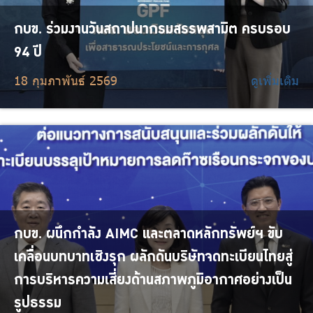
กบข. ร่วมงานวันสถาปนากรมสรรพสามิต ครบรอบ
94 ปี
18 กุมภาพันธ์ 2569
ดูเพิ่มเติม
กบข. ผนึกกำลัง AIMC และตลาดหลักทรัพย์ฯ ขับ
เคลื่อนบทบาทเชิงรุก ผลักดันบริษัทจดทะเบียนไทยสู่
การบริหารความเสี่ยงด้านสภาพภูมิอากาศอย่างเป็น
รูปธรรม