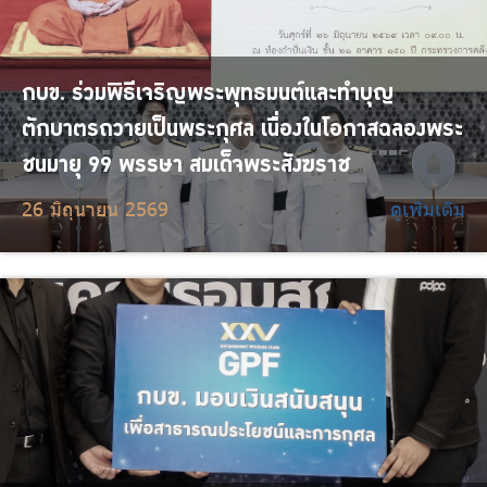
กบข. ร่วมพิธีเจริญพระพุทธมนต์และทำบุญ
ตักบาตรถวายเป็นพระกุศล เนื่องในโอกาสฉลองพระ
ชนมายุ 99 พรรษา สมเด็จพระสังฆราช
26 มิถุนายน 2569
ดูเพิ่มเติม