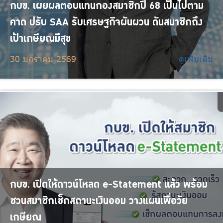
กบข. เผยผลตอบแทนกองสมาชิกปี 68 เป็นไปตาม
คาด ปรับ SAA รับเศรษฐกิจผันผวน ดันสมาชิกถึง
เป้าเกษียณมีสุข
30 มกราคม 2569
ดูเพิ่มเติม
กบข. เปิดให้ดาวน์โหลด e-Statement แล้ว พร้อม
ชวนสมาชิกเช็กสถานะเงินออม วางแผนเพื่อวัย
เกษียณ