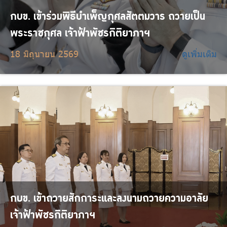
กบข. เข้าร่วมพิธีบำเพ็ญกุศลสัตตมวาร ถวายเป็น
พระราชกุศล เจ้าฟ้าพัชรกิติยาภาฯ
18 มิถุนายน 2569
ดูเพิ่มเติม
กบข. เข้าถวายสักการะและลงนามถวายความอาลัย
เจ้าฟ้าพัชรกิติยาภาฯ