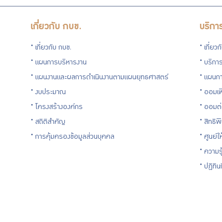
เกี่ยวกับ กบข.
บริกา
เกี่ยวกับ กบข.
เกี่ยว
แผนการบริหารงาน
บริการ
แผนงานและผลการดำเนินงานตามแผนยุทธศาสตร์
แผนกา
งบประมาณ
ออมเพ
โครงสร้างองค์กร
ออมต
สถิติสำคัญ
สิทธิพ
การคุ้มครองข้อมูลส่วนบุคคล
ศูนย์ใ
ความร
ปฏิทิ