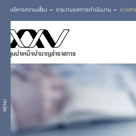
การบริหารความเสี่ยง
รายงานผลการดำเนินงาน
ข่าวสา
ข่าวสาร
ข่าวสารและ
กิจกรรม
และ
ข่าว
ประชาสัมพันธ์
กิจกรรม
กิจกรรม
กบข.
สื่อเผยแพร่
MENU