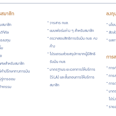
รสมาชิก
ลงทุ
วารสาร กบข.
กับสมาชิก
นโยบ
แบบฟอร์มต่าง ๆ สำหรับสมาชิก
ดิจิทัล
สัดส
ตรวจสอบสิทธิการรับเงิน กบข. คง
รลงทุน
ผลกา
ค้าง
ิ่ม
โปรแกรมช่วยสรุปทายาทผู้มีสิทธิ
่อ
การล
รับเงิน กบข.
ิเศษสำหรับสมาชิก
การก
มาตรฐานระยะเวลาการให้บริการ
ห้คำปรึกษาทางการเงิน
การล
(SLA) และขั้นตอนการให้บริการ
ู้คู่การออม
การด
สมาชิก
นกิจกรรม
มาตร
โปร่
รายง