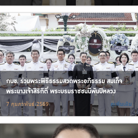
กบข. ร่วมพระพิธีธรรมสวดพระอภิธรรม สมเด็จ
พระนางเจ้าสิริกิติ์ พระบรมราชชนนีพันปีหลวง
7 กุมภาพันธ์ 2569
ดูเพิ่มเติม