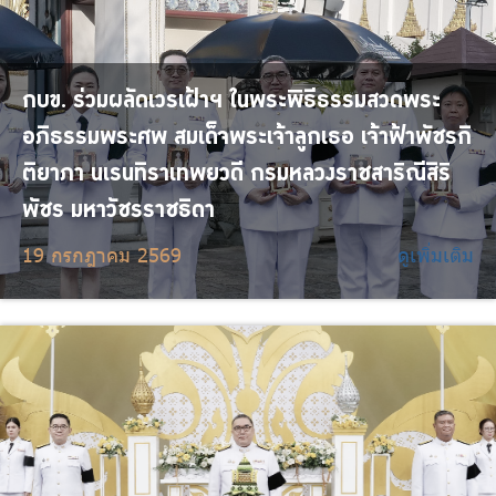
กบข. ร่วมผลัดเวรเฝ้าฯ ในพระพิธีธรรมสวดพระ
อภิธรรมพระศพ สมเด็จพระเจ้าลูกเธอ เจ้าฟ้าพัชรกิ
ติยาภา นเรนทิราเทพยวดี กรมหลวงราชสาริณีสิริ
พัชร มหาวัชรราชธิดา
19 กรกฎาคม 2569
ดูเพิ่มเติม