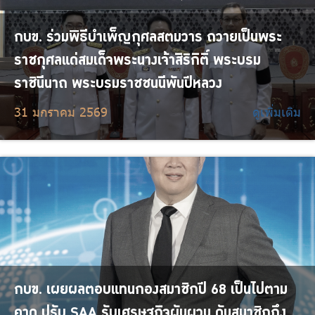
กบข. ร่วมพิธีบำเพ็ญกุศลสตมวาร ถวายเป็นพระ
ราชกุศลแด่สมเด็จพระนางเจ้าสิริกิติ์ พระบรม
ราชินีนาถ พระบรมราชชนนีพันปีหลวง
31 มกราคม 2569
ดูเพิ่มเติม
กบข. เผยผลตอบแทนกองสมาชิกปี 68 เป็นไปตาม
คาด ปรับ SAA รับเศรษฐกิจผันผวน ดันสมาชิกถึง