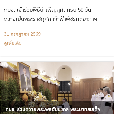
บริการเจ้าหน้าที่ส่วนราชการ
กบข. เข้าร่วมพิธีบำเพ็ญกุศลครบ 50 วัน
ร่วมงานกับเรา
ถวายเป็นพระราชกุศล เจ้าฟ้าพัชรกิติยาภาฯ
ติดต่อเรา
31 กรกฎาคม 2569
ดูเพิ่มเติม
ไทย
|
Eng
กบข. ร่วมถวายพระพรชัยมงคล พระบาทสมเด็จ