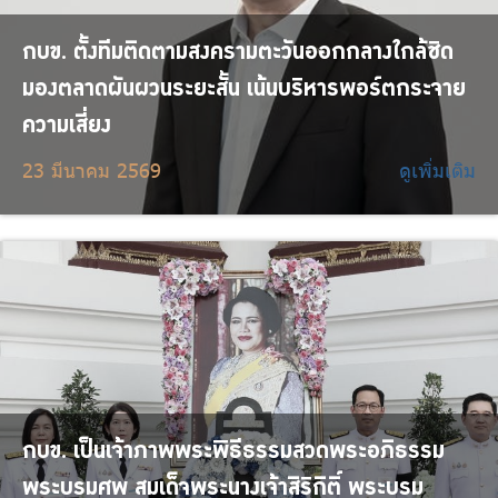
กบข. ตั้งทีมติดตามสงครามตะวันออกกลางใกล้ชิด
มองตลาดผันผวนระยะสั้น เน้นบริหารพอร์ตกระจาย
ความเสี่ยง
23 มีนาคม 2569
ดูเพิ่มเติม
กบข. เป็นเจ้าภาพพระพิธีธรรมสวดพระอภิธรรม
พระบรมศพ สมเด็จพระนางเจ้าสิริกิติ์ พระบรม