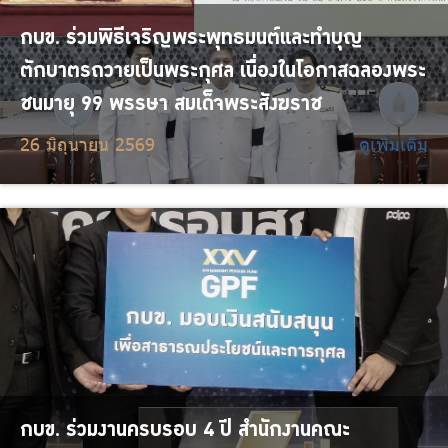
กบข. ร่วมพิธีเจริญพระพุทธมนต์และทำบุญ
ตักบาตรถวายเป็นพระกุศล เนื่องในโอกาสฉลองพระ
ชนมายุ 99 พรรษา สมเด็จพระสังฆราช
26 มิถุนายน 2569
ดูเพิ่มเติม
กบข. ร่วมงานครบรอบ 4 ปี สำนักงานคณะ