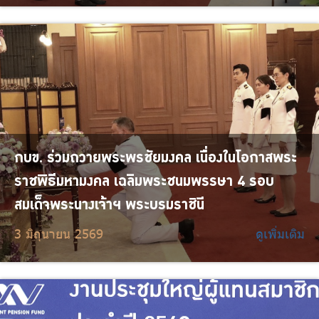
กบข. ร่วมถวายพระพรชัยมงคล เนื่องในโอกาสพระ
ราชพิธีมหามงคล เฉลิมพระชนมพรรษา 4 รอบ
สมเด็จพระนางเจ้าฯ พระบรมราชินี
3 มิถุนายน 2569
ดูเพิ่มเติม