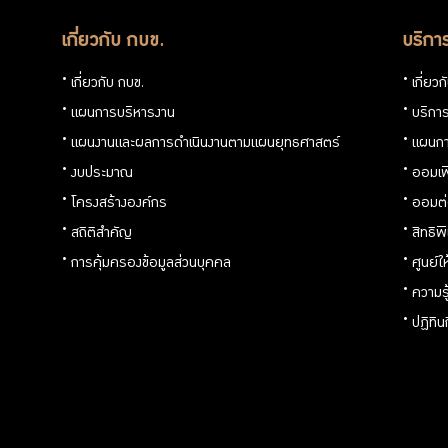
เกี่ยวกับ กบข.
บริกา
เกี่ยวกับ กบข.
เกี่ยว
แผนการบริหารงาน
บริการ
แผนงานและผลการดำเนินงานตามแผนยุทธศาสตร์
แผนกา
งบประมาณ
ออมเพ
โครงสร้างองค์กร
ออมต
สถิติสำคัญ
สิทธิพ
การคุ้มครองข้อมูลส่วนบุคคล
ศูนย์ใ
ความร
ปฏิทิ