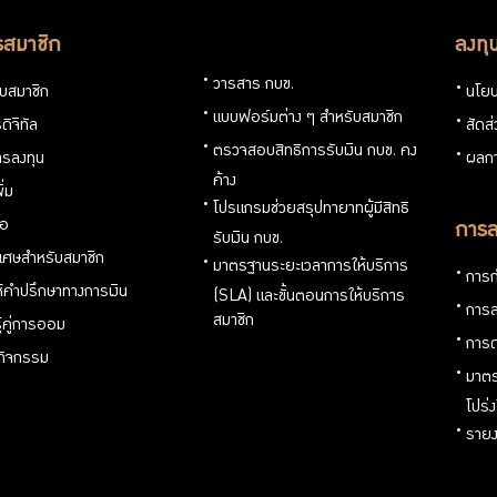
รสมาชิก
ลงทุ
วารสาร กบข.
กับสมาชิก
นโยบ
แบบฟอร์มต่าง ๆ สำหรับสมาชิก
ดิจิทัล
สัดส
ตรวจสอบสิทธิการรับเงิน กบข. คง
รลงทุน
ผลกา
ค้าง
ิ่ม
โปรแกรมช่วยสรุปทายาทผู้มีสิทธิ
่อ
การล
รับเงิน กบข.
ิเศษสำหรับสมาชิก
มาตรฐานระยะเวลาการให้บริการ
การก
ห้คำปรึกษาทางการเงิน
(SLA) และขั้นตอนการให้บริการ
การล
สมาชิก
ู้คู่การออม
การด
นกิจกรรม
มาตร
โปร่
รายง