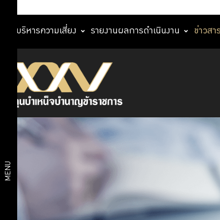
การบริหารความเสี่ยง
รายงานผลการดำเนินงาน
ข่าวสา
ข่าวสารและ
ข่าวสาร
กิจกรรม
ข่าว
และ
ประชาสัมพันธ์
กิจกรรม
กิจกรรม
กบข.
สื่อเผยแพร่
MENU