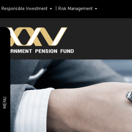
Responsible Investment
|
Risk Management
แผนจัดซื้อจัดจ้าง
ร่างขอบเขตจ้าง
งาน
ประกาศราคา
กลาง
(Annoucement
of Reference
Price)
ประกาศจัดซื้อจัด
MENU
จ้างวิธีตลาด
อิเล็กทรอนิกส์
(E-Market)
ประกาศจัดซื้อจัด