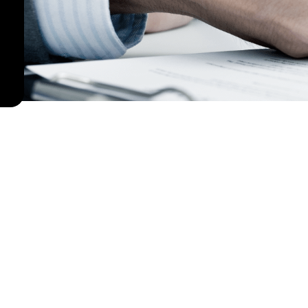
จ้างวิธีประกวด
ราคา
อิเล็กทรอนิกส์
(E-Bidding)
ประกาศผลจัดซื้อ
จัดจ้าง
(Annoucement
of Resolution
of the
Procurement
Selection)
สาระสำคัญของ
สัญญา
(Material of
Agreement)