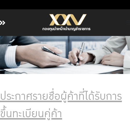
หน้าหลัก
เกี่ยวกับ กบข.
บริการสมาชิก
ลงทุน
การลงทุนอย่างรับผิดชอบ
การบริหารความเสี่ยง
ประกาศรายชื่อผู้ค้าที่ได้รับการ
รายงานผลการดำเนินงาน
ขึ้นทะเบียนคู่ค้า
ข่าวสารและกิจกรรม
จัดซื้อจัดจ้าง