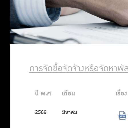
จัด
ซื้อ-
จัด
จ้าง
การจัดซื้อจัดจ้างหรือจัดหาพัส
วิเคราะห์
ปี พ.ศ
เดือน
เรื่อง
ผลการ
จัดซื้อ
2569
มีนาคม
จัดจ้าง