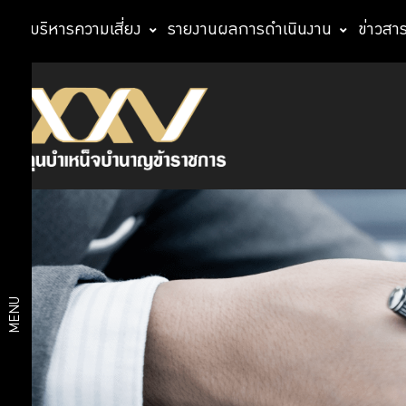
การบริหารความเสี่ยง
รายงานผลการดำเนินงาน
ข่าวสา
สรุปผล
ประกาศ
การจัด
ซื้อ-จัด
จัดซื้อ-
จ้าง
จัดจ้าง
รายงาน
สรุปผล
การจัด
ซื้อ-จัด
สรุป
MENU
จ้าง
ผล
การ