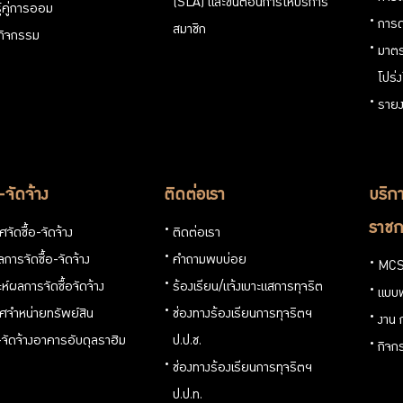
(SLA) และขั้นตอนการให้บริการ
ู้คู่การออม
การด
สมาชิก
นกิจกรรม
มาตร
โปร่
รายง
อ-จัดจ้าง
ติดต่อเรา
บริกา
ราชก
จัดซื้อ-จัดจ้าง
ติดต่อเรา
การจัดซื้อ-จัดจ้าง
คำถามพบบ่อย
MCS
ะห์ผลการจัดซื้อจัดจ้าง
ร้องเรียน/แจ้งเบาะแสการทุจริต
แบบ
ศจำหน่ายทรัพย์สิน
ช่องทางร้องเรียนการทุจริตฯ
งาน 
อ-จัดจ้างอาคารอับดุลราฮิม
ป.ป.ช.
กิจก
ช่องทางร้องเรียนการทุจริตฯ
ป.ป.ท.