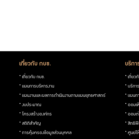
ทรัพย์สิน
จัด
ซื้อ-
เกี่ยวกับ กบข.
บริกา
จัดจ้าง
เกี่ยวกับ กบข.
เกี่ยว
อาคาร
แผนการบริหารงาน
บริการ
แผนงานและผลการดำเนินงานตามแผนยุทธศาสตร์
แผนกา
อับดุล
งบประมาณ
ออมเพ
ราฮิม
โครงสร้างองค์กร
ออมต
สถิติสำคัญ
สิทธิพ
เพลส
การคุ้มครองข้อมูลส่วนบุคคล
ศูนย์ใ