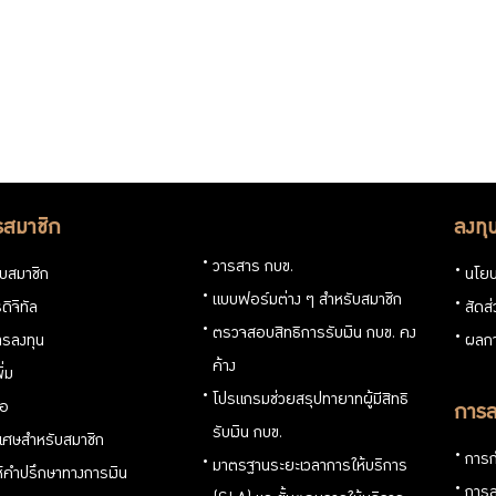
รสมาชิก
ลงทุ
วารสาร กบข.
กับสมาชิก
นโยบ
แบบฟอร์มต่าง ๆ สำหรับสมาชิก
ดิจิทัล
สัดส
ตรวจสอบสิทธิการรับเงิน กบข. คง
รลงทุน
ผลกา
ค้าง
ิ่ม
โปรแกรมช่วยสรุปทายาทผู้มีสิทธิ
่อ
การล
รับเงิน กบข.
ิเศษสำหรับสมาชิก
การก
มาตรฐานระยะเวลาการให้บริการ
ห้คำปรึกษาทางการเงิน
การล