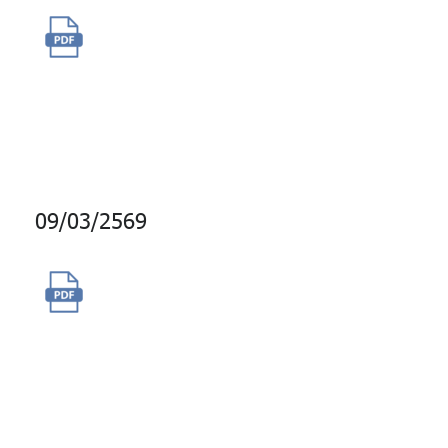
จ้างพัฒนาระบบกำกับการลงทุน
(Compliance Limit) และปรับปรุง
โครงสร้างสถาปัตยกรรม
ซอฟต์แวร์ให้ทันสมัย
09/03/2569
จ้างผู้ให้บริการผลิตและเผยแพร่
สารคดีข่าวสั้นทางสถานีวิทยุ
กระจายเสียงแห่งประเทศไทย
ประจำปี 2569