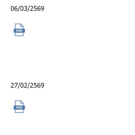
06/03/2569
จัดซื้อบริการเครื่องมือประเมิน
บุคลิกภาพ Hogan Lead Series
+ Extended DISC Assessment
และ Assessment Presentation
27/02/2569
จัดจ้างบริการบำรุงรักษาไฟป้าย
ชื่อและสัญลักษณ์ กบข. (ยอด
อาคารอับดุลราฮิม)