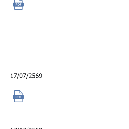
จ้างผู้เชี่ยวชาญภายนอกเพื่อ
ประเมินประสิทธิภาพและการ
รักษาความปลอดภัยด้าน
แอปพลิเคชันด้วยการทดสอบ
เจาะระบบ (PENETRATION
TESTING)
17/07/2569
จัดจ้างพัฒนาโปรแกรมเครื่องมือ
วางแผนทางการเงิน