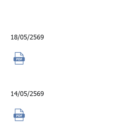
Artificial Intelligence (AI)
Claude Team Standard
18/05/2569
จ้างผู้ให้บริการสถานที่เก็บเอกสาร
และสื่อคอมพิวเตอร์ภายนอก
14/05/2569
ซื้อสิทธิการใช้งานระบบรักษา
ความปลอดภัย Firewall พร้อม
การบำรุงรักษา บน Azure on