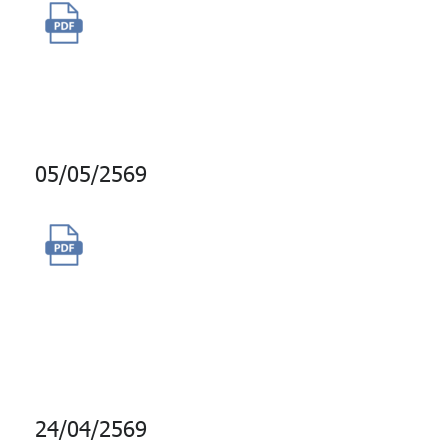
จัดซื้อของรางวัล GPF Point
(One to Two, Jiancha,
Sushiro)
05/05/2569
จัดซื้อการใช้บริการข้อมูลตัวเทียบ
วัดสำหรับสินทรัพย์สินค้า
โภคภัณฑ์และตราสารหนี้อ้างอิง
อัตราเงินเฟ้อ
24/04/2569