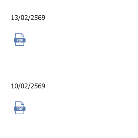
13/02/2569
การซื้อสิทธิ์ต่ออายุ LINE Official
Account กบข. ประจำปี 2569 -
ปี 2571
10/02/2569
จ้างบำรุงรักษาโปรแกรมพัฒนา
ความรู้สมาชิกออนไลน์ ( GPF
Elearning )