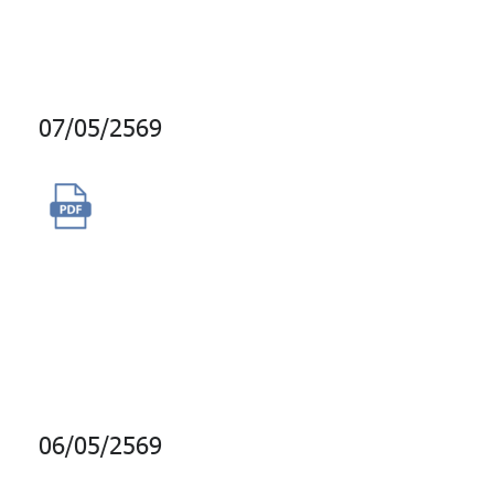
การลงทุนปี 2569
07/05/2569
การซื้อสิทธิ์การใช้งานระบบงาน
ลงทุน Charles River
Investment Management
Solution (CRIMS) เป็นระยะเวลา
1 ปี
06/05/2569