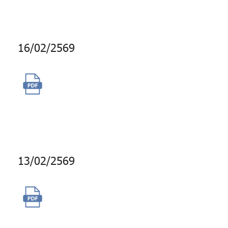
บางกอกซิตี้ ทาวเวอร์
16/02/2569
การใช้บริการระบบ Multi-Asset
Risk System XVA (MARS XVA)
ของบริษัท Bloomberg
13/02/2569
จ้างผลิตวิดีโอแนะนำแผนการ
ลงทุน กบข.