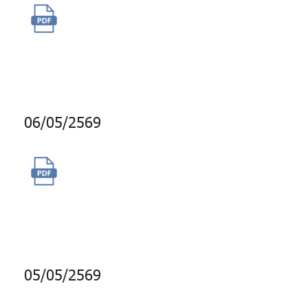
ซื้อสิทธิ์การใช้งานโปรแกรม
Adobe Creative Cloud All App
จำนวน 6 licenses
06/05/2569
จ้างผู้ให้บริการผลิตและเผยแพร่
สกู๊ปข่าวทางสถานีโทรทัศน์แห่ง
ประเทศไทย (NBT)
05/05/2569