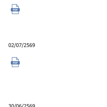
ขออนุมัติจัดซื้อสิทธิพิเศษ
ส่วนลดน้ำมัน PT และ กาแฟพันธุ์
ไทย
02/07/2569
จัดจ้างบริการบำรุงรักษาและดูแล
สวน ต้นไม้ และงานภูมิทัศน์
ภายนอกอาคารบางกอกซิตี้
ทาวเวอร์
30/06/2569