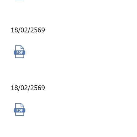
My GPF Application 2569
18/02/2569
จ้างบริการพนักงานรับส่งเอกสาร
จำนวน 3 คน
18/02/2569
จัดซื้อพร้อมติดตั้งระบบบำบัดน้ำ
ทิ้งเพื่อนำกลับมาใช้ระบบหอผึ่ง
เย็น (Cooling Tower) อาคาร