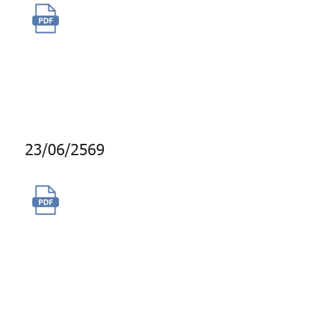
จัดซื้อของรางวัล GPF Point
(Dairy Queen, Watsons,
Swensen's, White Story,
Amazon)
23/06/2569
จัดซื้อเครื่องคอมพิวเตอร์ส่วน
บุคคลแบบตั้งโต๊ะพร้อมระบบ
ปฏิบัติการและจอแสดงภาพ
คอมพิวเตอร์