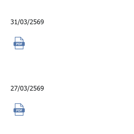
31/03/2569
จ้างพัฒนาแพลตฟอร์มเกมเพื่อ
เรียนรู้สำหรับสมาชิก กบข.
(Gamified Learning) ปี 2568
27/03/2569
ซื้อโควต้าบรอดแคสต์ LINE
กบข. (เพิ่มเติม)