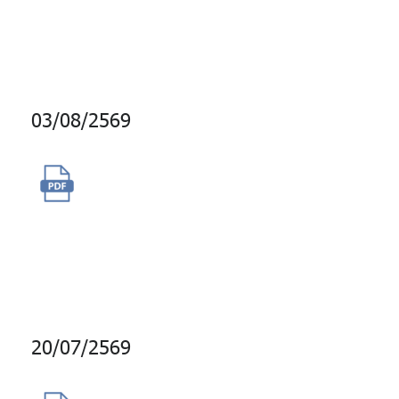
Learning ) เป็นระยะเวลา 6
เดือน
03/08/2569
ซื้อสิทธิใช้ข้อมูล Security
Identifier License สำหรับรหัส
หลักทรัพย์ภายใต้ชื่อ CUSIP และ
ISIN
20/07/2569