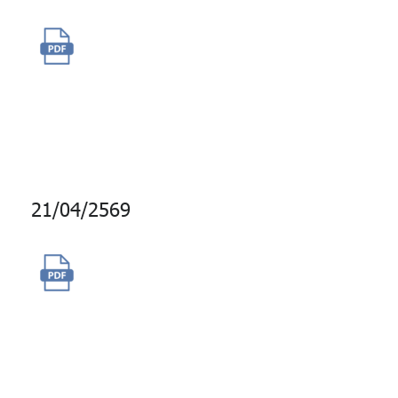
จ้างผู้ให้บริการบำรุงรักษาระบบ
บริหารจัดการทรัพย์สิน (Asset
Management) เป็นระยะเวลา
สัญญา 1 ปี
21/04/2569
จ้างบริการบำรุงรักษาระบบ
Microsoft SCCM สำหรับเครื่อง
คอมพิวเตอร์ลูกข่าย