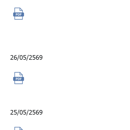
จ้างผู้ให้บริการอินเทอร์เน็ตสำหรับ
องค์กร ณ อาคารอับดุลราฮิม
เพลส
26/05/2569
การซื้อบริการ Bloomberg Port
Enterprise
25/05/2569