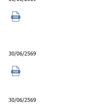
จ้างที่ปรึกษาโครงการทบทวน
และจัดทำสมรรถนะเชิงวิชาชีพ
(Technical Competency)
30/06/2569
เช่าพื้นที่สำนักงาน ห้องเก็บของ
และเช่าป้ายสัญลักษณ์ กบข.
30/06/2569