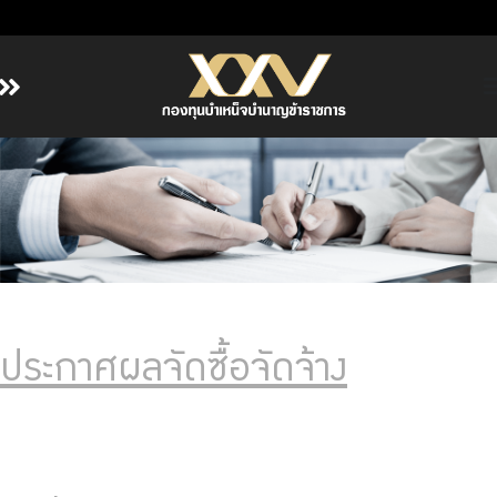
หน้าหลัก
เกี่ยวกับ กบข.
บริการสมาชิก
ลงทุน
การลงทุนอย่างรับผิดชอบ
การบริหารความเสี่ยง
ประกาศผลจัดซื้อจัดจ้าง
รายงานผลการดำเนินงาน
ข่าวสารและกิจกรรม
จัดซื้อจัดจ้าง
บริการเจ้าหน้าที่ส่วนราชการ