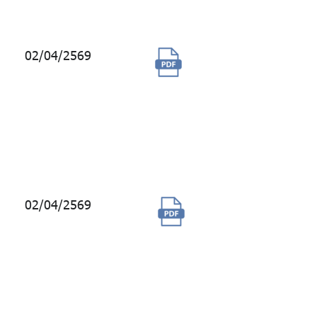
ปี
02/04/2569
(ยกเลิก) จ้างผลิต
ชุดวีดิทัศน์ละครสั้น
สำหรับสมาชิก
ทั่วไปและใกล้
เกษียณอายุ
ราชการ
02/04/2569
จ้างผู้ให้บริการจัด
งานสัมมนาและ
ประชุมใหญ่ผู้แทน
สมาชิก กบข.
ประจำปี 2569