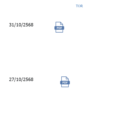
TOR
31/10/2568
จัดจ้างออกแบบและ
ควบคุมงานก่อสร้าง
ปรับปรุงพื้นที่
สำนักงาน กองทุน
บำเหน็จบำนาญ
ข้าราชการ
27/10/2568
จัดซื้อบริการ
ข้อมูล MSCI
ESG Data และ
Climate
Solution
platform