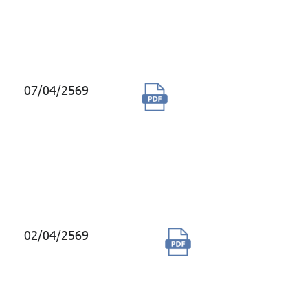
Animation)
สำหรับสมาชิก
บรรจุใหม่
07/04/2569
จัดซื้อการใช้บริการ
ข้อมูลตัวเทียบวัด
สำหรับสินทรัพย์
สินค้าโภคภัณฑ์และ
ตราสารหนี้อ้างอิง
อัตราเงินเฟ้อ
02/04/2569
จ้างผู้ให้บริการ
บำรุงรักษาระบบ
งานจัดซื้อ ระยะ
เวลาสัญญา 1