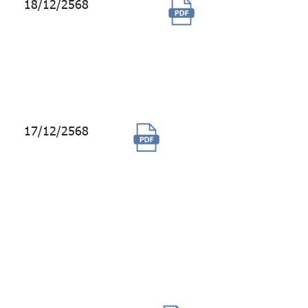
18/12/2568
จ้างปรับปรุง
ประสิทธิภาพ
ระบบ My GPF
Application
2569
17/12/2568
จัดซื้อพร้อมติดตั้ง
ระบบควบคุมการ
ทำงานของระบบ
เครื่องทำน้ำเย็น
อัตโนมัติ (Chiller
Plant Management
System) อาคาร
บางกอกซิตี้ ทาวเวอร์