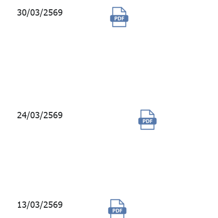
30/03/2569
(ยกเลิก) จ้างผลิต
ชุดวีดิทัศน์ 3D
(AI +
Animation)
สำหรับสมาชิก
บรรจุใหม่
24/03/2569
จัดจ้างบ
ริการพ
นักงาน
ขับ
รถยนต์
13/03/2569
จัดจ้างทำ