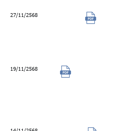
27/11/2568
จ้างบำรุง
รักษา
ระบบ
งาน
SAP
19/11/2568
ซื้อสิทธิ์ใช้ข้อมูล
Security Identifier
License สำหรับรหัส
หลักทรัพย์ภายใต้ขื่อ
SEDOL เป็นระยะ
เวลา 1 ปี
14/11/2568