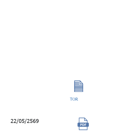
(KW), เมน Riser ท่อ
น้ำทิ้ง แนวตั้ง และ
แนวนอนของ ท่อน้ำ
โสโครก Soil (S), ท่อ
ระบายน้ำทิ้ง Waste
(W) และท่ออากาศ
Vent (V) ห้องน้ำ ของ
อาคารบางกอกซิตี้
ทาวเวอร์
TOR
22/05/2569
ซื้อบริการ
ข้อมูลด้าน