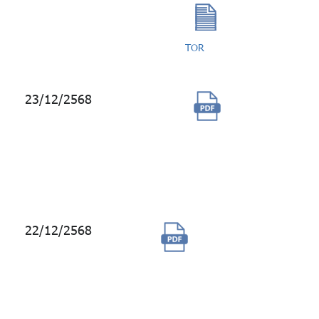
TOR
23/12/2568
ซื้อสิทธิ์
การใช้
ข้อมูลด้าน
ลงทุน B-
PIPE
22/12/2568
จ้างบริการ
ซอฟต์แวร์ระบบ
โทรศัพท์ และ
บำรุงรักษา (IP
Telephony