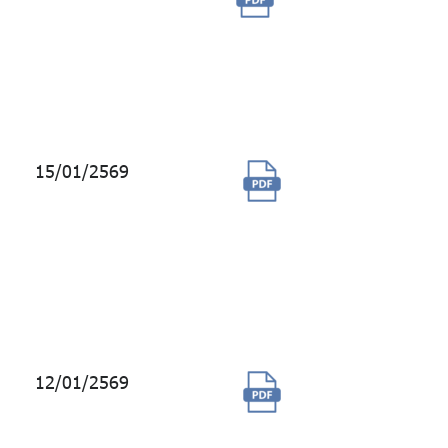
ดำเนินการจัดทำ
Solar Facade
Pre Feasibility
study
15/01/2569
ซื้อสิทธิการใช้
งานระบบ
ประชุม
ออนไลน์และ
สัมมนา
ออนไลน์
12/01/2569
จ้างผลิตวีดีโอ
สื่อสารสมาชิก
รูปแบบรายการ