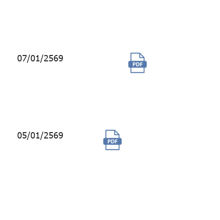
เสียง
PODCAST
07/01/2569
จ้างบริการ
พนักงานรับ
ส่งเอกสาร
จำนวน 3 คน
05/01/2569
ซื้อวัสดุอุปกรณ์
ไฟฟ้า สำหรับแก้ไข
งานในพื้นที่ส่วน
กลางและสำรองไว้
ใช้งาน อาคารจีพี
เอฟ วิทยุ