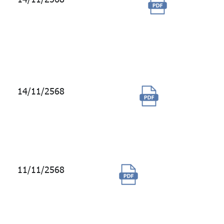
ซื้อ
ข้อมูล
ระบบ
งาน
Mercer
14/11/2568
จัดซื้อจัด
จ้าง Ned
Davis
Research
11/11/2568
การต่ออายุ
สมาชิก และ
บริการ S&P
Global Market