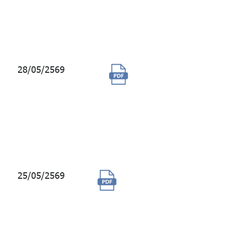
เช่าป้าย
สัญลักษณ์
กบข.
28/05/2569
จ้างที่ปรึกษา
โครงการทบทวน
และจัดทำ
สมรรถนะเชิง
วิชาชีพ (Technical
Competency)
25/05/2569
จัดจ้างเปลี่ยนท่อน้ำ
ทิ้งชั้น B1 - B3 และ
ชั้น G- 30 ของห้อง
ครัว Kitchen Waste