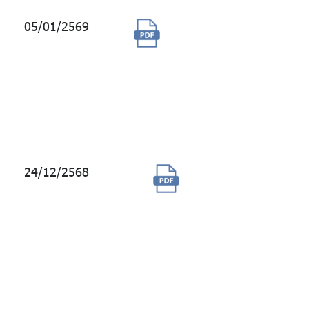
05/01/2569
จัดซื้อพร้อมติดตั้งอุปกรณ
งานปรับปรุงระบบ
ลิฟต์(Elevator
Modernization)จำนวน15
ของอาคารบางกอกซิตี้
ทาวเวอร์
24/12/2568
จัดจ้างทำ
กระบวนการ
ทำงานแบบ
อัตโนมัติ
(Robotic Process
Automation:
RPA)