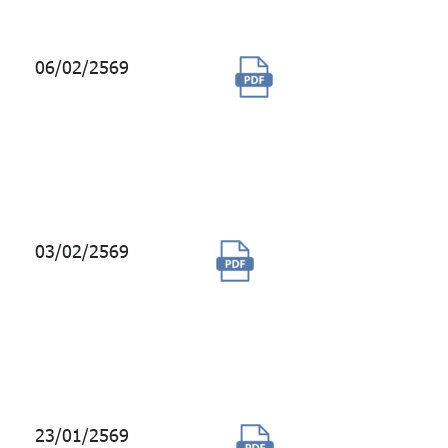
06/02/2569
การซื้อบริการ
ฐานข้อมูลเชิง
ลึกและบท
วิเคราะห์ด้าน
Private Market
03/02/2569
การใช้บริการระบบ
Multi-Asset Risk
System XVA
(MARS XVA) ของ
บริษัท Bloomberg
23/01/2569
จ้างที่ปรึกษา