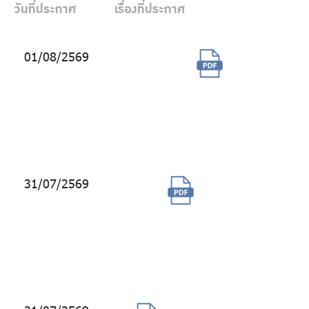
ร่วมงานกับเรา
วันที่ประกาศ
เรื่องที่ประกาศ
ติดต่อเรา
01/08/2569
จ้างผู้ให้
บริการ
ศูนย์
ข้อมูล
ไทย
|
Eng
สำรอง
31/07/2569
จ้างบำรุงรักษา
ระบบงาน
Bonanza เป็น
ระยะเวลา
สัญญา 1 ปี