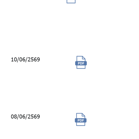
คอมพิวเตอร์ส่วน
บุคคลแบบตั้งโต๊ะ
พร้อมระบบปฏิบัติ
การและจอแสดง
ภาพคอมพิวเตอร์
10/06/2569
จ้างที่ปรึกษา
ทางด้านบัญชี
(Accounting
Advisory
Services)
08/06/2569
เช่าพื้นที่
สำนักงาน ห้อง
เก็บของ และ