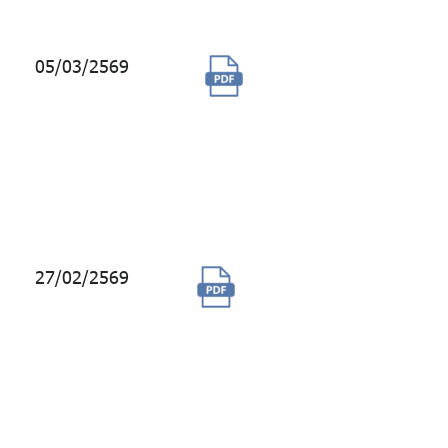
05/03/2569
จ้างผู้ให้บริการผลิต
และเผยแพร่สารคดี
ข่าวสั้นทางสถานี
วิทยุกระจายเสียง
แห่งประเทศไทย
ประจำปี 2569
27/02/2569
การซื้อสิทธิ์การใช้
งานระบบงานลงทุน
Charles River
Investment
Management
Solution (CRIMS)
เป็นระยะเวลา 1 ปี