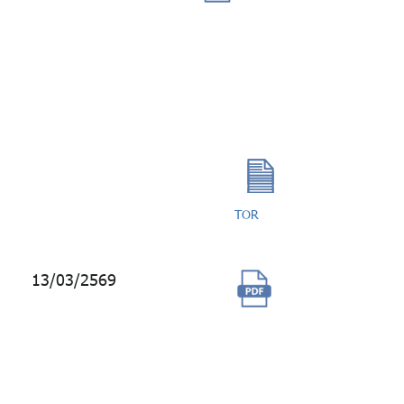
กระบวนการ
ทำงานแบบ
อัตโนมัติ
(Robotic Process
Automation:
RPA)
TOR
13/03/2569
ซื้อโควต้าบร
อดแคสต์
LINE กบข.
(เพิ่มเติม)