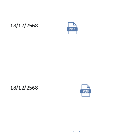
System)
18/12/2568
จัดซื้อบริการฐาน
ข้อมูล
Bloomberg และ
บริการสื่อ
สัญญาณ
Network Access
18/12/2568
จัดซื้อ
โปรแกรม
Workspace
ปี 2569