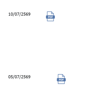
10/07/2569
ซื้อสิทธิการใช้งาน
ซอฟต์แวร์สำรอง
ข้อมูลเครื่อง
คอมพิวเตอร์แม่ข่าย
เสมือน (Veeam Data
Platform Foundation
Enterprise) พร้อมการ
บำรุงรักษา
05/07/2569
จัดจ้างบริการ
รักษาความ
ปลอดภัย
อาคารบางกอก
ซิตี้ ทาวเวอร์