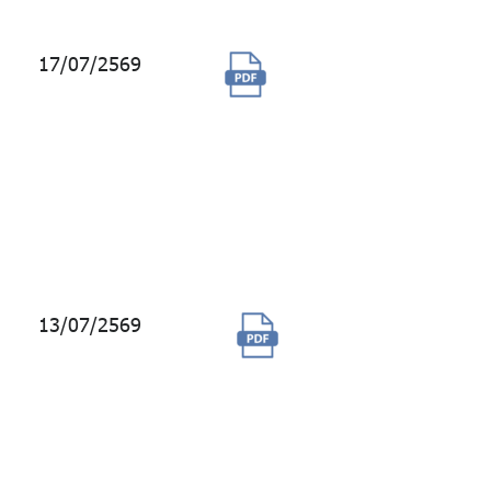
17/07/2569
จัดซื้อพร้อมติดตั้ง
พัดลมระบบระบาย
อากาศ(Exhaust
Fan) จำนวน 14
เครื่อง อาคาร
บางกอกซิตี้
ทาวเวอร์
13/07/2569
จ้างให้คำปรึกษา
และยื่นขอใบรับรอง
มาตรฐาน
WiredScore
อาคารบางกอกซิตี้
ทาวเวอร์