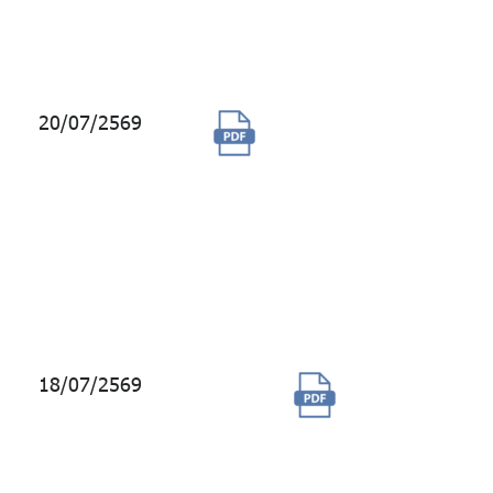
บริบทเศรษฐกิจผู้สูง
วัย (Silver Economy)
20/07/2569
งานจ้างที่ปรึกษา
ศึกษาความเป็นไปได้
และการพัฒนา
โครงการต้นแบบที่พัก
อาศัยสำหรับผู้สูงอายุ
(Senior Housing
Sandbox)
18/07/2569
จ้างพัฒนา
ระบบการจัด
ซื้อจัดจ้าง
ระยะที่ 3