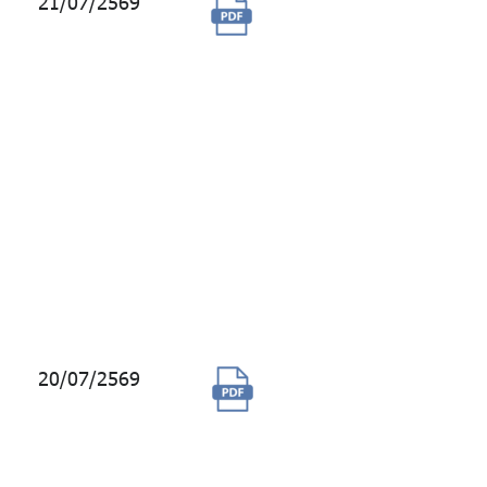
21/07/2569
จัดซื้อพร้อมติดตั้งชุด
อุปกรณ์โอนถ่ายแหล่ง
จ่ายไฟฟ้าแบบ
อัตโนมัติ (Automatic
Transfer Switch:
ATS) จำนวน 1 ชุด
และสวิตซ์ตัดตอนแบบ
ACB ขนาด 4000
Amp. 3p 415 V.
จำนวน 2 ชุด อาคาร
บางกอกซิตี้ ทาวเวอร์
20/07/2569
จ้างที่ปรึกษาการ
วิเคราะห์แนวโน้มและ
จัดทำกรอบการลงทุน
เชิงยุทธศาสตร์ภายใต้