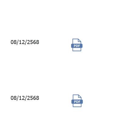
Private Market
จาก PitchBook
(Renew)
08/12/2568
การจ้างผู้ให้
บริการจัดส่ง
ข้อมูลข่าวสาร
ผ่านระบบ SMS
ประจำปี 2569
08/12/2568
ซื้อสิทธิ์การใช้
ข้อมูลด้านลงทุน
Security Master
เป็นระยะเวลา 1
ปี