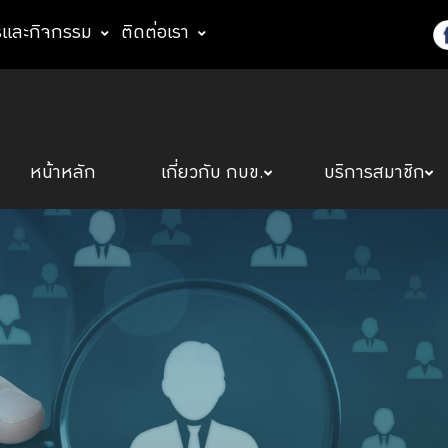
รและกิจกรรม
ติดต่อเรา
หน้าหลัก
เกี่ยวกับ กบข.
บริการสมาชิก