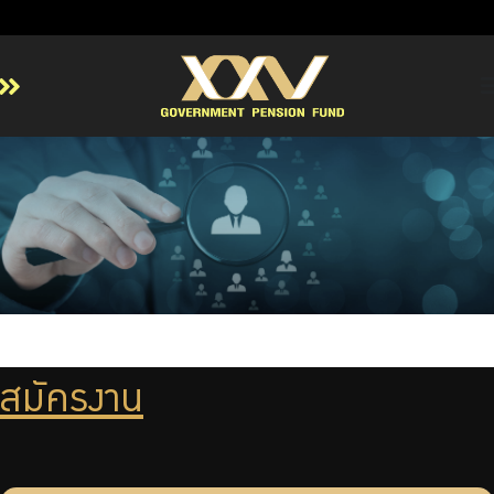
Home
About GPF
Member
Investment
Responsible Investment
Risk Management
Contact Us
สมัครงาน