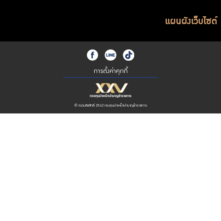
แผนผังเว็บไซต์
การตั้งค่าคุกกี้
© สงวนลิขสิทธิ์ 2562 กองทุนบำเหน็จบำนาญข้าราชการ