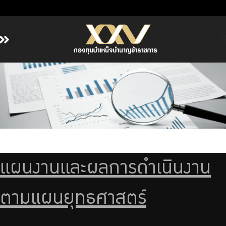
หน้าหลัก
เกี่ยวกับ กบข.
บริการสมาชิก
ลงทุน
การลงทุนอย่างรับผิดชอบ
การบริหารความเสี่ยง
แผนงานและผลการดำเนินงาน
รายงานผลการดำเนินงาน
ตามแผนยุทธศาสตร์
ข่าวสารและกิจกรรม
จัดซื้อจัดจ้าง