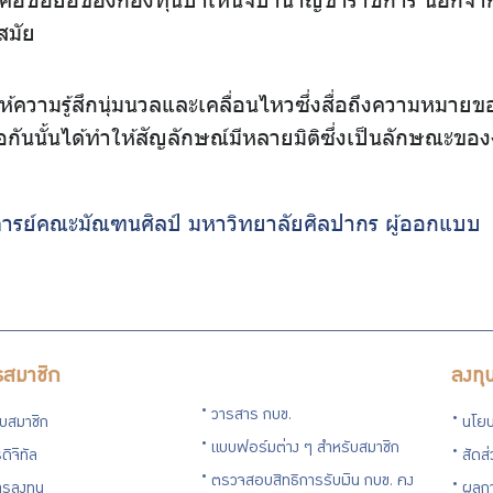
สมัย
้น ให้ความรู้สึกนุ่มนวลและเคลื่อนไหวซึ่งสื่อถึงความห
ต่อกันนั้นได้ทำให้สัญลักษณ์มีหลายมิติซึ่งเป็นลักษณะข
อาจารย์คณะมัณฑนศิลป์ มหาวิทยาลัยศิลปากร ผู้ออกแบบ
รสมาชิก
ลงทุ
วารสาร กบข.
กับสมาชิก
นโยบ
แบบฟอร์มต่าง ๆ สำหรับสมาชิก
ดิจิทัล
สัดส
ตรวจสอบสิทธิการรับเงิน กบข. คง
รลงทุน
ผลกา