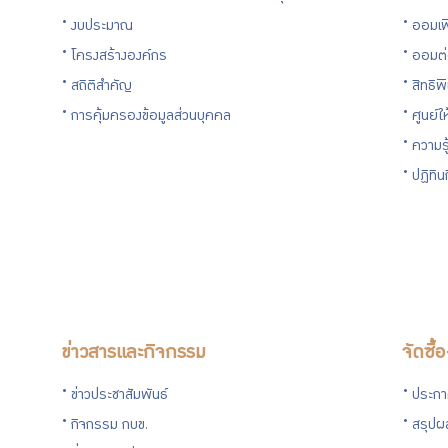
งบประมาณ
ออมเพ
โครงสร้างองค์กร
ออมต
สถิติสำคัญ
สิทธิพ
การคุ้มครองข้อมูลส่วนบุคคล
ศูนย์ใ
ความร
ปฏิทิ
ข่าวสารและกิจกรรม
จัดซื้
ข่าวประชาสัมพันธ์
ประกาศ
กิจกรรม กบข.
สรุปผล