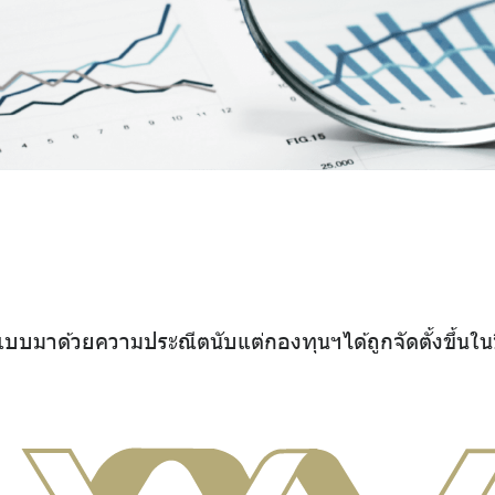
บบมาด้วยความประณีตนับแต่กองทุนฯได้ถูกจัดตั้งขึ้นในป