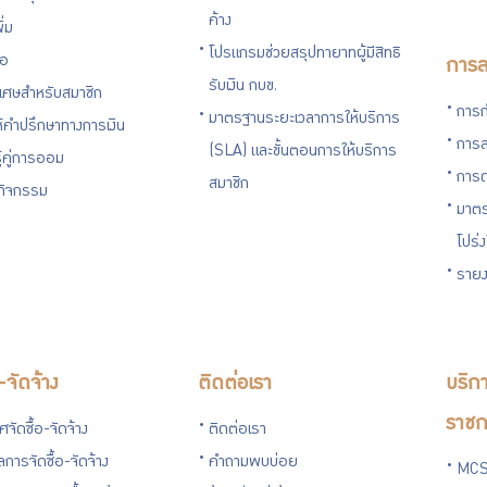
ค้าง
ิ่ม
โปรแกรมช่วยสรุปทายาทผู้มีสิทธิ
่อ
การล
รับเงิน กบข.
ิเศษสำหรับสมาชิก
การก
มาตรฐานระยะเวลาการให้บริการ
ห้คำปรึกษาทางการเงิน
การล
(SLA) และขั้นตอนการให้บริการ
ู้คู่การออม
การด
สมาชิก
นกิจกรรม
มาตร
โปร่
รายง
อ-จัดจ้าง
ติดต่อเรา
บริกา
ราชก
จัดซื้อ-จัดจ้าง
ติดต่อเรา
การจัดซื้อ-จัดจ้าง
คำถามพบบ่อย
MCS