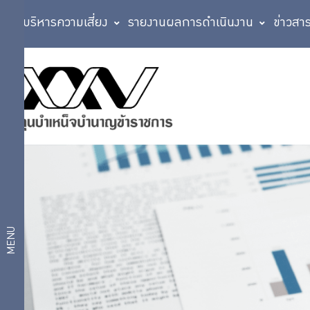
การบริหารความเสี่ยง
รายงานผลการดำเนินงาน
ข่าวสา
เกี่ยว
ประวัติกองทุน
ตรา
กับ
สัญลักษณ์
วิสัยทัศน์
กบข.
แผนการ
บริหารงาน
แผนงาน
โครงสร้าง
และผลการ
MENU
องค์กร
ดำเนินงาน
ตามแผน
สถิติ
ยุทธศาสตร์
งบ