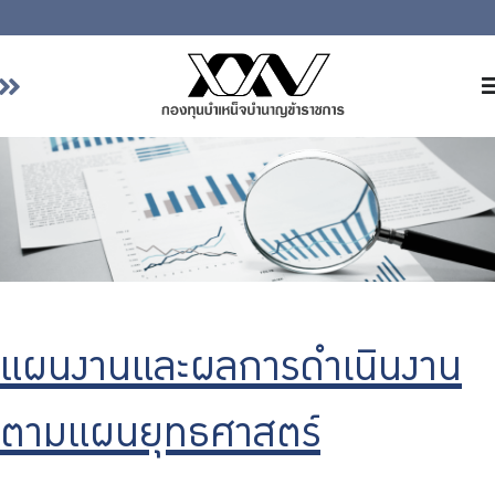
หน้าหลัก
เกี่ยวกับ กบข.
บริการสมาชิก
ลงทุน
การลงทุนอย่างรับผิดชอบ
การบริหารความเสี่ยง
แผนงานและผลการดำเนินงาน
รายงานผลการดำเนินงาน
ตามแผนยุทธศาสตร์
ข่าวสารและกิจกรรม
จัดซื้อจัดจ้าง