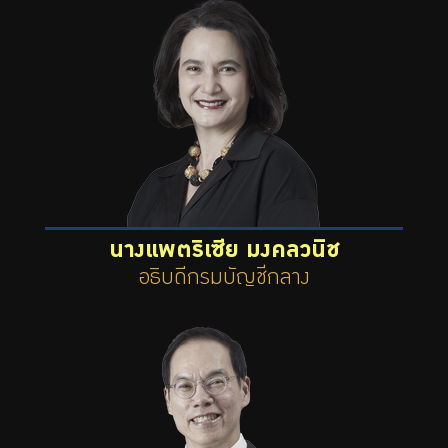
นางแพตริเซีย มงคลวนิช
อธิบดีกรมบัญชีกลาง