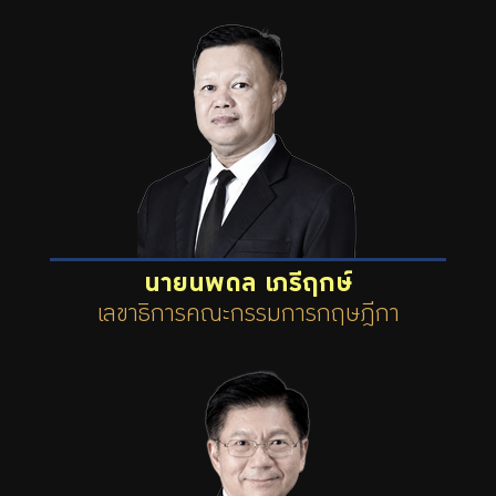
นายนพดล เภรีฤกษ์
เลขาธิการคณะกรรมการกฤษฎีกา