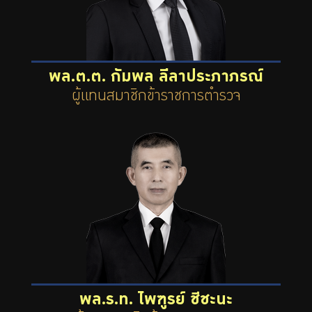
พล.ต.ต. กัมพล ลีลาประภาภรณ์
ผู้แทนสมาชิกข้าราชการตำรวจ
พล.ร.ท. ไพฑูรย์ ชีชะนะ