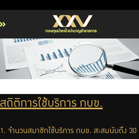
หน้าหลัก
เกี่ยวกับ กบข.
บริการสมาชิก
ลงทุน
การลงทุนอย่างรับผิดชอบ
การบริหารความเสี่ยง
สถิติการใช้บริการ กบข.
รายงานผลการดำเนินงาน
ข่าวสารและกิจกรรม
1. จำนวนสมาชิกใช้บริการ กบข. สะสมนับถึง 30
จัดซื้อจัดจ้าง