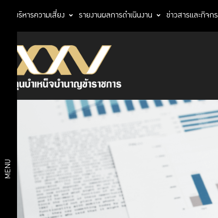
การบริหารความเสี่ยง
รายงานผลการดำเนินงาน
ข่าวสารและกิจก
โครงสร้าง
องค์กร
เกี่ยว
คณะ
กับ
กรรมการ
กบข.
กบข.
สรุป
รายงาน
การ
ประชุม
โครงสร้าง
MENU
คณะ
องค์กร
กรรมการ
คณะ
สถิติ
อนุกรรมการ