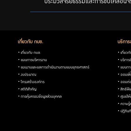
ประมวลจริยธรรมและการขับเคลื่อนจ
เกี่ยวกับ กบข.
บริการ
เกี่ยวกับ กบข.
เกี่ยวก
แผนการบริหารงาน
บริการด
แผนงานและผลการดำเนินงานตามแผนยุทธศาสตร์
แผนกา
งบประมาณ
ออมเพิ
โครงสร้างองค์กร
ออมต่
สถิติสำคัญ
สิทธิพ
การคุ้มครองข้อมูลส่วนบุคคล
ศูนย์ให
ความรู
ปฏิทิน