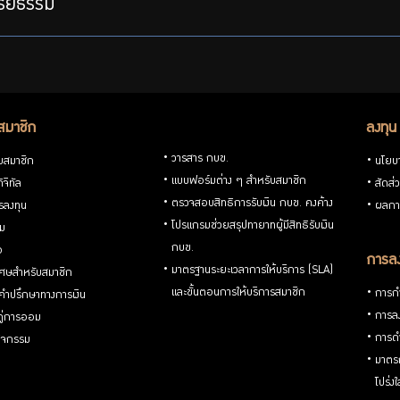
ริยธรรม
สมาชิก
ลงทุน
วารสาร กบข.
ับสมาชิก
นโยบ
แบบฟอร์มต่าง ๆ สำหรับสมาชิก
ิจิทัล
สัดส่
ตรวจสอบสิทธิการรับเงิน กบข. คงค้าง
รลงทุน
ผลกา
โปรแกรมช่วยสรุปทายาทผู้มีสิทธิรับเงิน
่ม
กบข.
อ
การลง
มาตรฐานระยะเวลาการให้บริการ (SLA)
ิเศษสำหรับสมาชิก
และขั้นตอนการให้บริการสมาชิก
การกำ
้คำปรึกษาทางการเงิน
การลง
้คู่การออม
การดำ
กิจกรรม
มาตรก
โปร่ง