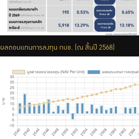
ผลตอบแทนการลงทุน กบข. (ณ สิ้นปี 2568)