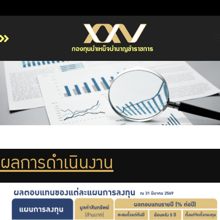
หน้าหลัก
เกี่ยวกับ กบข.
บริการสมาชิก
ลงทุน
การลงทุนอย่างรับผิดชอบ
การบริหารความเสี่ยง
ผลการดำเนินงาน
รายงานผลการดำเนินงาน
ข่าวสารและกิจกรรม
จัดซื้อจัดจ้าง
บริการเจ้าหน้าที่ส่วนราชการ