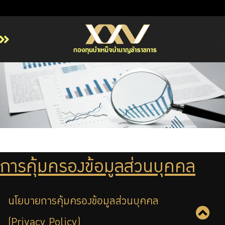
หน้าหลัก
เกี่ยวกับ กบข.
บริการสมาชิก
ลงทุน
การลงทุนอย่างรับผิดชอบ
การบริหารความเสี่ยง
การคุ้มครองข้อมูลส่วนบุคคล
รายงานผลการดำเนินงาน
ข่าวสารและกิจกรรม
จัดซื้อจัดจ้าง
นโยบายการคุ้มครองข้อมูลส่วนบุคคล
บริการเจ้าหน้าที่ส่วนราชการ
(Privacy Policy)