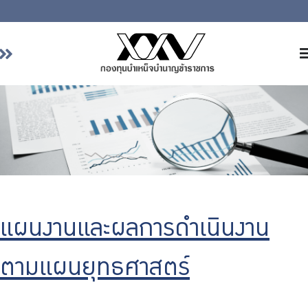
หน้าหลัก
เกี่ยวกับ กบข.
บริการสมาชิก
ลงทุน
การลงทุนอย่างรับผิดชอบ
การบริหารความเสี่ยง
แผนงานและผลการดำเนินงาน
รายงานผลการดำเนินงาน
ข่าวสารและกิจกรรม
ตามแผนยุทธศาสตร์
จัดซื้อจัดจ้าง
บริการเจ้าหน้าที่ส่วนราชการ